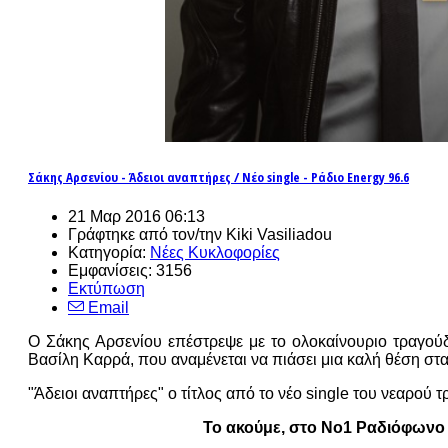
Σάκης Αρσενίου - Άδειοι αναπτήρες / Νέο single - Ράδιο Energy 96.6
21 Μαρ 2016 06:13
Γράφτηκε από τον/την Kiki Vasiliadou
Κατηγορία:
Νέες Κυκλοφορίες
Εμφανίσεις: 3156
Εκτύπωση
Email
Ο Σάκης Αρσενίου επέστρεψε με το ολοκαίνουριο τραγούδι
Βασίλη Καρρά, που αναμένεται να πιάσει μια καλή θέση στ
"Άδειοι αναπτήρες" ο τίτλος από το νέο single του νεαρού
Το ακούμε, στο Νο1 Ραδιόφωνο 