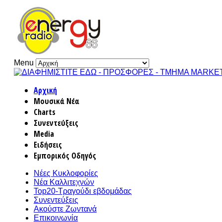
Menu
Αρχική
Μουσικά Νέα
Charts
Συνεντεύξεις
Media
Ειδήσεις
Εμπορικός Οδηγός
Νέες Κυκλοφορίες
Νέα Καλλιτεχνών
Top20-Τραγούδι εβδομάδας
Συνεντεύξεις
Ακούστε Ζωντανά
Επικοινωνία