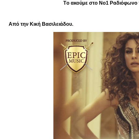
Tο ακούμε στο Νο1 Ραδιόφωνο τ
Από την Κική Βασιλειάδου.