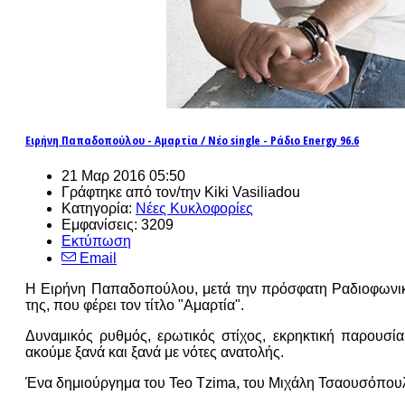
Ειρήνη Παπαδοπούλου - Αμαρτία / Νέο single - Ράδιο Energy 96.6
21 Μαρ 2016 05:50
Γράφτηκε από τον/την Kiki Vasiliadou
Κατηγορία:
Νέες Κυκλοφορίες
Εμφανίσεις: 3209
Εκτύπωση
Email
Η Ειρήνη Παπαδοπούλου, μετά την πρόσφατη Ραδιοφωνική 
της, που φέρει τον τίτλο "Αμαρτία".
Δυναμικός ρυθμός, ερωτικός στίχος, εκρηκτική παρουσία,
ακούμε ξανά και ξανά με νότες ανατολής.
Ένα δημιούργημα του Teo Tzima, του Μιχάλη Τσαουσόπουλο