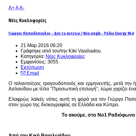
A+
A
A-
Νέες Κυκλοφορίες
Γιώργος Παπαδόπουλος - Δεν το αντέχω / Νέο single - Ράδιο Energy 96.6
21 Μαρ 2016 06:20
Γράφτηκε από τον/την Kiki Vasiliadou
Κατηγορία:
Νέες Κυκλοφορίες
Εμφανίσεις: 3055
Εκτύπωση
Email
Ο ταλαντούχος τραγουδοποιός και ερμηνευτής, μετά την 
Ασλανίδου με τίτλο "Προσωπική επιλογή", τώρα χαρίζει ένα τ
Ελαφρώς λαϊκές νότες αυτή τη φορά για τον Γιώργο Παπαδ
στον χώρο της δισκογραφίας σε Ελλάδα και Κύπρο.
Το ακούμε, στο Νο1 Ραδιόφωνο 
Από την Κική Βασιλειάδου.