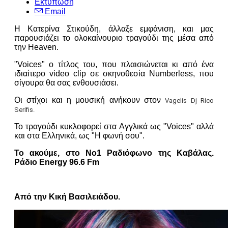
Εκτύπωση
Email
Η Κατερίνα Στικούδη, άλλαξε εμφάνιση, και μας
παρουσιάζει το ολοκαίνουριο τραγούδι της μέσα από
την Heaven.
"Voices" ο τίτλος του, που πλαισιώνεται κι από ένα
ιδιαίτερο video clip σε σκηνοθεσία Numberless, που
σίγουρα θα σας ενθουσιάσει.
Οι στίχοι και η μουσική ανήκουν στον
Vagelis Dj Rico
Serifis.
Το τραγούδι κυκλοφορεί στα Αγγλικά ως "Voices" αλλά
και στα Ελληνικά, ως "Η φωνή σου".
Το ακούμε, στο Νο1 Ραδιόφωνο της Καβάλας.
Ράδιο Energy 96.6 Fm
Από την Κική Βασιλειάδου.