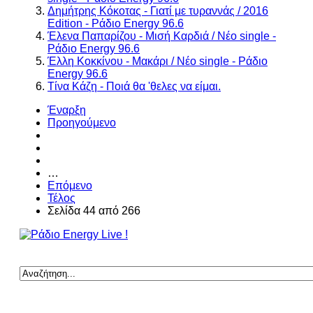
Δημήτρης Κόκοτας - Γιατί με τυραννάς / 2016
Edition - Ράδιο Energy 96.6
Έλενα Παπαρίζου - Μισή Καρδιά / Νέο single -
Ράδιο Energy 96.6
Έλλη Κοκκίνου - Μακάρι / Νέο single - Ράδιο
Energy 96.6
Τίνα Κάζη - Ποιά θα 'θελες να είμαι.
Έναρξη
Προηγούμενο
…
Επόμενο
Τέλος
Σελίδα 44 από 266