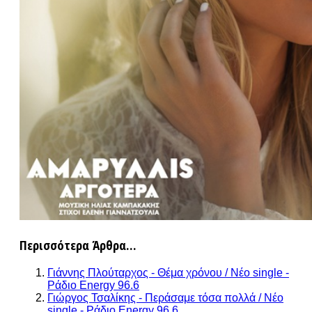
Περισσότερα Άρθρα...
Γιάννης Πλούταρχος - Θέμα χρόνου / Νέο single -
Ράδιο Energy 96.6
Γιώργος Τσαλίκης - Περάσαμε τόσα πολλά / Νέο
single - Ράδιο Energy 96.6