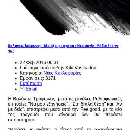
Βαλάντω Τρύφωνος - Μοιάζει με αγάπη / Νέο single - Ράδιο Energy
96.6
22 Φεβ 2016 06:31
Γράφτηκε από τον/την Kiki Vasiliadou
Κατηγορία:
Νέες Κυκλοφορίες
Εμφανίσεις: 3171
Εκτύπωση
Email
Η Βαλάντω Τρύφωνος, μετά τις μεγάλες Ραδιοφωνικές
επιτυχίες "Να μου εξηγήσεις", "Στη δίπλα θέση" και "Αν
με δείς", επιστρέφει μέσα από την Feelgood, με το νέο
της τραγούδι που σίγουρα δεν θα περάσει
απαρατήριτο.
"Μοιάζει με αγάπη" ο τίτλος από το ολοκαίνουριο