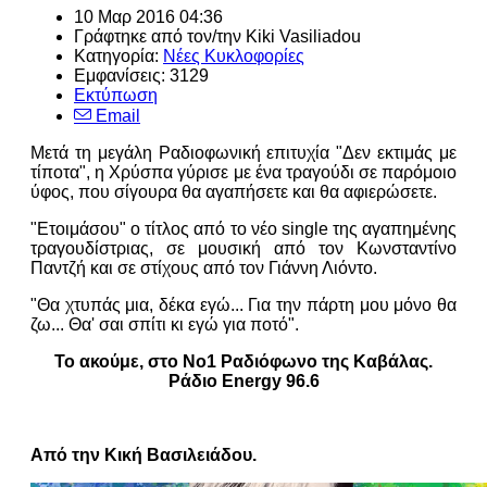
10 Μαρ 2016 04:36
Γράφτηκε από τον/την Kiki Vasiliadou
Κατηγορία:
Νέες Κυκλοφορίες
Εμφανίσεις: 3129
Εκτύπωση
Email
Μετά τη μεγάλη Ραδιοφωνική επιτυχία "Δεν εκτιμάς με
τίποτα", η Χρύσπα γύρισε με ένα τραγούδι σε παρόμοιο
ύφος, που σίγουρα θα αγαπήσετε και θα αφιερώσετε.
"Ετοιμάσου" ο τίτλος από το νέο single της αγαπημένης
τραγουδίστριας, σε μουσική από τον Κωνσταντίνο
Παντζή και σε στίχους από τον Γιάννη Λιόντο.
"Θα χτυπάς μια, δέκα εγώ... Για την πάρτη μου μόνο θα
ζω... Θα' σαι σπίτι κι εγώ για ποτό".
Το ακούμε, στο Νο1 Ραδιόφωνο της Καβάλας.
Ράδιο Energy 96.6
Από την Κική Βασιλειάδου.