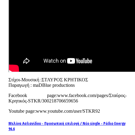
Στίχοι-Μουσική :ΣΤΑΥΡΟΣ ΚΡΗΤΙΚΟΣ
Παραγωγή : maDBlue productions
Facebook page:www.facebook.com/pages/Σταύρος-
Κρητικός-STKR/300218706659656
Youtube page:www.youtube.com/user/STKR92
Μελίνα Ασλανίδου - Προσωπική επιλογή / Νέο single - Ράδιο Energy
96.6