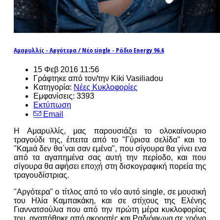
Αμαρυλλίς - Αργότερα / Νέο single - Ράδιο Energy 96.6
15 Φεβ 2016 11:56
Γράφτηκε από τον/την Kiki Vasiliadou
Κατηγορία:
Νέες Κυκλοφορίες
Εμφανίσεις: 3393
Εκτύπωση
Email
Η Αμαρυλλίς, μας παρουσιάζει το ολοκαίνουριο
τραγούδι της, έπειτα από το "Γύρισα σελίδα" και το
"Καμιά δεν θα΄ναι σαν εμένα", που σίγουρα θα γίνει ενα
από τα αγαπημένα σας αυτή την περίοδο, και που
σίγουρα θα αφήσει εποχή στη δισκογραφική πορεία της
τραγουδίστριας.
"Αργότερα" ο τίτλος από το νέο αυτό single, σε μουσική
του Ηλία Καμπακάκη, και σε στίχους της Ελένης
Γιαννατσούλια που από την πρώτη μέρα κυκλοφορίας
του, αγαπήθηκε από ακροατές και Ραδιόφωνα σε χρόνο