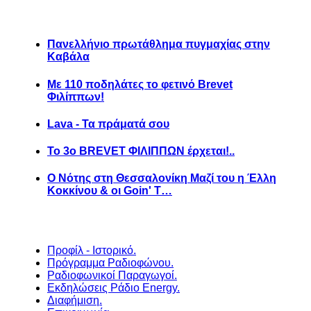
Πανελλήνιο πρωτάθλημα πυγμαχίας στην
Καβάλα
Με 110 ποδηλάτες το φετινό Brevet
Φιλίππων!
Lava - Τα πράματά σου
Το 3ο BREVET ΦΙΛΙΠΠΩΝ έρχεται!..
Ο Νότης στη Θεσσαλονίκη Μαζί του η Έλλη
Κοκκίνου & οι Goin' T…
Προφίλ - Ιστορικό.
Πρόγραμμα Ραδιοφώνου.
Ραδιοφωνικοί Παραγωγοί.
Εκδηλώσεις Ράδιο Energy.
Διαφήμιση.