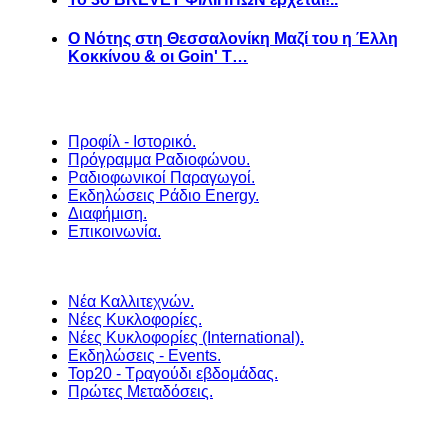
Ο Νότης στη Θεσσαλονίκη Μαζί του η Έλλη
Κοκκίνου & οι Goin' T…
Προφίλ - Ιστορικό.
Πρόγραμμα Ραδιοφώνου.
Ραδιοφωνικοί Παραγωγοί.
Εκδηλώσεις Ράδιο Energy.
Διαφήμιση.
Επικοινωνία.
Νέα Καλλιτεχνών.
Νέες Κυκλοφορίες.
Νέες Κυκλοφορίες (International).
Εκδηλώσεις - Events.
Top20 - Τραγούδι εβδομάδας.
Πρώτες Μεταδόσεις.