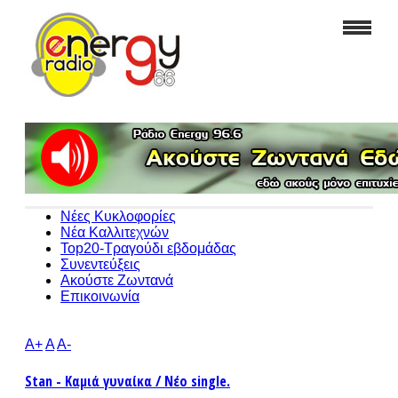
Νέες Κυκλοφορίες
Νέα Καλλιτεχνών
Top20-Τραγούδι εβδομάδας
Συνεντεύξεις
Ακούστε Ζωντανά
Επικοινωνία
A+
A
A-
Stan - Καμιά γυναίκα / Νέο single.