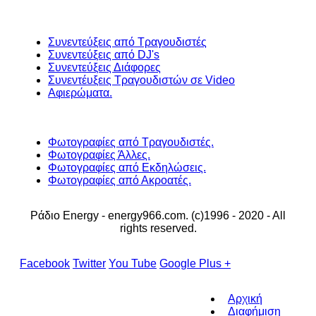
Συνεντεύξεις από Τραγουδιστές
Συνεντεύξεις από DJ's
Συνεντεύξεις Διάφορες
Συνεντέυξεις Τραγουδιστών σε Video
Αφιερώματα.
Φωτογραφίες από Τραγουδιστές.
Φωτογραφίες Άλλες.
Φωτογραφίες από Εκδηλώσεις.
Φωτογραφίες από Ακροατές.
Ράδιο Energy - energy966.com. (c)1996 - 2020 - All
rights reserved.
Facebook
Twitter
You Tube
Google Plus +
Αρχική
Διαφήμιση