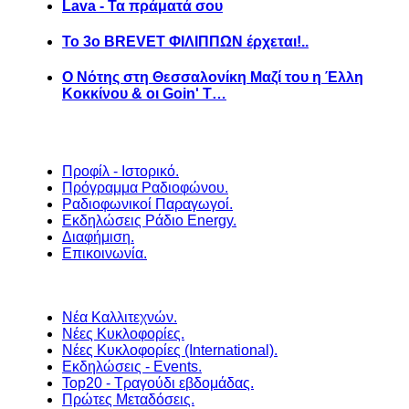
Lava - Τα πράματά σου
Το 3ο BREVET ΦΙΛΙΠΠΩΝ έρχεται!..
Ο Νότης στη Θεσσαλονίκη Μαζί του η Έλλη
Κοκκίνου & οι Goin' T…
Προφίλ - Ιστορικό.
Πρόγραμμα Ραδιοφώνου.
Ραδιοφωνικοί Παραγωγοί.
Εκδηλώσεις Ράδιο Energy.
Διαφήμιση.
Επικοινωνία.
Νέα Καλλιτεχνών.
Νέες Κυκλοφορίες.
Νέες Κυκλοφορίες (International).
Εκδηλώσεις - Events.
Top20 - Τραγούδι εβδομάδας.
Πρώτες Μεταδόσεις.