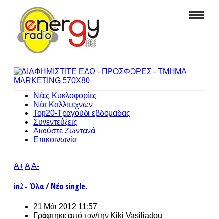
Νέες Κυκλοφορίες
Νέα Καλλιτεχνών
Top20-Τραγούδι εβδομάδας
Συνεντεύξεις
Ακούστε Ζωντανά
Επικοινωνία
A+
A
A-
in2 - Όλα / Νέο single.
21 Μάι 2012 11:57
Γράφτηκε από τον/την
Kiki Vasiliadou