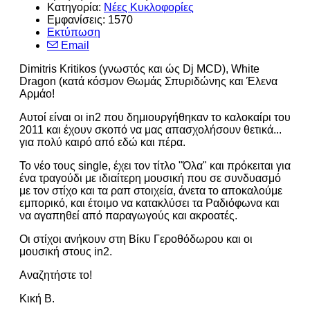
Κατηγορία:
Νέες Κυκλοφορίες
Εμφανίσεις: 1570
Εκτύπωση
Email
Dimitris Kritikos (γνωστός και ώς Dj MCD), White
Dragon (κατά κόσμον Θωμάς Σπυριδώνης και Έλενα
Αρμάο!
Αυτοί είναι οι in2 που δημιουργήθηκαν το καλοκαίρι του
2011 και έχουν σκοπό να μας απασχολήσουν θετικά...
για πολύ καιρό από εδώ και πέρα.
Το νέο τους single, έχει τον τίτλο "Όλα" και πρόκειται για
ένα τραγούδι με ιδιαίτερη μουσική που σε συνδυασμό
με τον στίχο και τα ραπ στοιχεία, άνετα το αποκαλούμε
εμπορικό, και έτοιμο να κατακλύσει τα Ραδιόφωνα και
να αγαπηθεί από παραγωγούς και ακροατές.
Οι στίχοι ανήκουν στη Βίκυ Γεροθόδωρου και οι
μουσική στους in2.
Αναζητήστε το!
Κική Β.