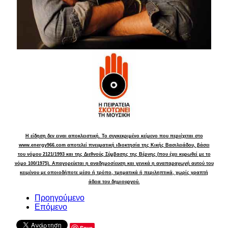
Η είδηση δεν ειναι αποκλειστική. Το συγκεκριμένο κείμενο που περιέχεται στο
www.energy966.com αποτελεί πνευματική ιδιοκτησία της Κικής Βασιλειάδου, βάσει
του νόμου 2121/1993 και της Διεθνούς Σύμβασης της Βέρνης (που έχει κυρωθεί με το
νόμο 100/1975). Απαγορεύεται η αναδημοσίευση και γενικά η αναπαραγωγή αυτού του
κειμένου με οποιοδήποτε μέσο ή τρόπο, τμηματικά ή περιληπτικά, χωρίς γραπτή
άδεια του δημιουργού.
Προηγούμενο
Επόμενο
Save