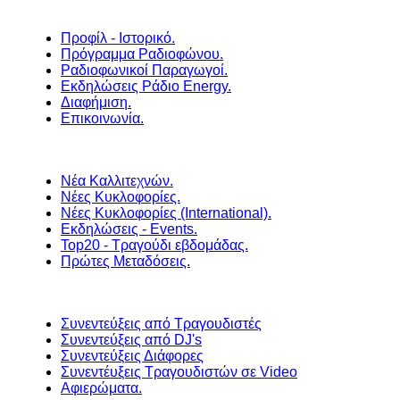
Προφίλ - Ιστορικό.
Πρόγραμμα Ραδιοφώνου.
Ραδιοφωνικοί Παραγωγοί.
Εκδηλώσεις Ράδιο Energy.
Διαφήμιση.
Επικοινωνία.
Νέα Καλλιτεχνών.
Νέες Κυκλοφορίες.
Νέες Κυκλοφορίες (International).
Εκδηλώσεις - Events.
Top20 - Τραγούδι εβδομάδας.
Πρώτες Μεταδόσεις.
Συνεντεύξεις από Τραγουδιστές
Συνεντεύξεις από DJ's
Συνεντεύξεις Διάφορες
Συνεντέυξεις Τραγουδιστών σε Video
Αφιερώματα.