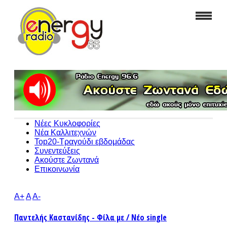
Νέες Κυκλοφορίες
Νέα Καλλιτεχνών
Top20-Τραγούδι εβδομάδας
Συνεντεύξεις
Ακούστε Ζωντανά
Επικοινωνία
A+
A
A-
Παντελής Καστανίδης - Φίλα με / Νέο single