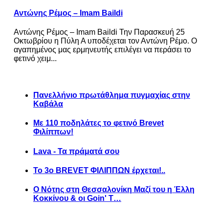
Αντώνης Ρέμος – Imam Baildi
Αντώνης Ρέμος – Imam Baildi Την Παρασκευή 25
Οκτωβρίου η Πύλη Α υποδέχεται τον Αντώνη Ρέμο. Ο
αγαπημένος μας ερμηνευτής επιλέγει να περάσει το
φετινό χειμ...
Πανελλήνιο πρωτάθλημα πυγμαχίας στην
Καβάλα
Με 110 ποδηλάτες το φετινό Brevet
Φιλίππων!
Lava - Τα πράματά σου
Το 3ο BREVET ΦΙΛΙΠΠΩΝ έρχεται!..
Ο Νότης στη Θεσσαλονίκη Μαζί του η Έλλη
Κοκκίνου & οι Goin' T…