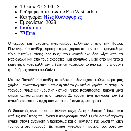
13 Ιουν 2012 04:12
Γράφτηκε από τον/την
Kiki Vasiliadou
Κατηγορία:
Νέες Κυκλοφορίες
Εμφανίσεις: 2038
Εκτύπωση
Email
Ο νεαρός και ταχύτατα ανερχόμενος καλλιτέχνης από την Πάτρα,
Παντελής Καστανίδης, πρόσφατα μας χάρισε το πρώτο του τραγούδι με
τίτλο "Βγαίνω στους δρόμους" που αγαπήθηκε όσο λίγα από τα
Ραδιόφωνα και από τους ακροατές. Και συνήθως... μετά από μια τέτοια
επιτυχία, ο κάθε καλλιτέχνης θέλει να καταφέρει το ίδιο και την επόμενη
φορά, όμως σπάνια συμβαίνει.
Με τον Παντελή Καστανίδη το τελευταίο δεν ισχύει, καθώς τώρα μας
χαρίζει μια καταπληκτική διασκευή από το γνωστό συγκρότημα Ριφιφί. Το
τραγούδι "Φίλα με" (μουσική - στίχοι: Νίκος Κατσιπόδης), παίρνει ξανά
σάρκα και οστά, μετά από περίπου 21 χρόνια! Ενα τραγούδι που θα
αγαπήσετε από την αρχή σαν να το ακούτε για πρώτη φορά.
Οι διασκευές είναι ρίσκο και θέλουν τέχνη. Αυτή η διασκευή ίσως ειναι
από τις καλύτερες που έχουν κυκλοφορήσει ποτέ. Η νέα ενορχήστρωση
ανήκει στον Παναγιώτη Μπρακούλια και ο Παντελής έχει δώσει τη δική
του νότα στο τραγούδι. Δε χάλασε καθόλου τη μαγεία του, ούτε τον