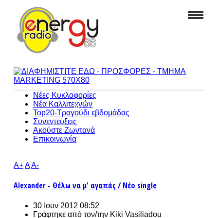
Νέες Κυκλοφορίες
Νέα Καλλιτεχνών
Top20-Τραγούδι εβδομάδας
Συνεντεύξεις
Ακούστε Ζωντανά
Επικοινωνία
A+
A
A-
Alexander - Θέλω να μ' αγαπάς / Νέο single
30 Ιουν 2012 08:52
Γράφτηκε από τον/την
Kiki Vasiliadou