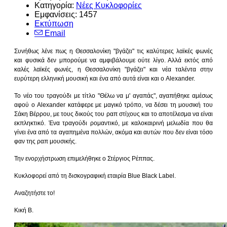
Κατηγορία:
Νέες Κυκλοφορίες
Εμφανίσεις: 1457
Εκτύπωση
Email
Συνήθως λένε πως η Θεσσαλονίκη "βγάζει" τις καλύτερες λαϊκές φωνές
και φυσικά δεν μπορούμε να αμφιβάλουμε ούτε λίγο. Αλλά εκτός από
καλές λαϊκές φωνές, η Θεσσαλονίκη "βγάζει" και νέα ταλέντα στην
ευρύτερη ελληνική μουσική και ένα από αυτά είναι και ο Alexander.
Το νέο του τραγούδι με τίτλο "Θέλω να μ' αγαπάς", αγαπήθηκε αμέσως
αφού ο Alexander κατάφερε με μαγικό τρόπο, να δέσει τη μουσική του
Σάκη Βέρρου, με τους δικούς του ραπ στίχους και το αποτέλεσμα να είναι
εκπληκτικό. Ένα τραγούδι ρομαντικό, με καλοκαιρινή μελωδία που θα
γίνει ένα από τα αγαπημένα πολλών, ακόμα και αυτών που δεν είναι τόσο
φαν της ραπ μουσικής.
Την ενορχήστρωση επιμελήθηκε ο Στέργιος Ρέππας.
Κυκλοφορεί από τη δισκογραφική εταιρία Blue Black Label.
Αναζητήστε το!
Κική Β.