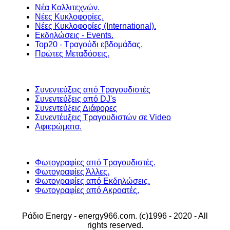
Νέα Καλλιτεχνών.
Νέες Κυκλοφορίες.
Νέες Κυκλοφορίες (International).
Εκδηλώσεις - Events.
Top20 - Τραγούδι εβδομάδας.
Πρώτες Μεταδόσεις.
Συνεντεύξεις από Τραγουδιστές
Συνεντεύξεις από DJ's
Συνεντεύξεις Διάφορες
Συνεντέυξεις Τραγουδιστών σε Video
Αφιερώματα.
Φωτογραφίες από Τραγουδιστές.
Φωτογραφίες Άλλες.
Φωτογραφίες από Εκδηλώσεις.
Φωτογραφίες από Ακροατές.
Ράδιο Energy - energy966.com. (c)1996 - 2020 - All
rights reserved.