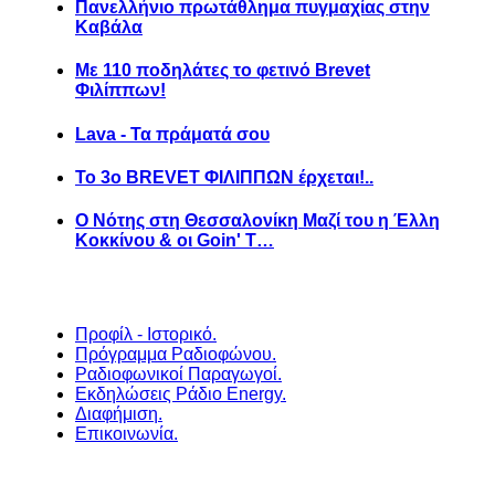
Πανελλήνιο πρωτάθλημα πυγμαχίας στην
Καβάλα
Με 110 ποδηλάτες το φετινό Brevet
Φιλίππων!
Lava - Τα πράματά σου
Το 3ο BREVET ΦΙΛΙΠΠΩΝ έρχεται!..
Ο Νότης στη Θεσσαλονίκη Μαζί του η Έλλη
Κοκκίνου & οι Goin' T…
Προφίλ - Ιστορικό.
Πρόγραμμα Ραδιοφώνου.
Ραδιοφωνικοί Παραγωγοί.
Εκδηλώσεις Ράδιο Energy.
Διαφήμιση.
Επικοινωνία.