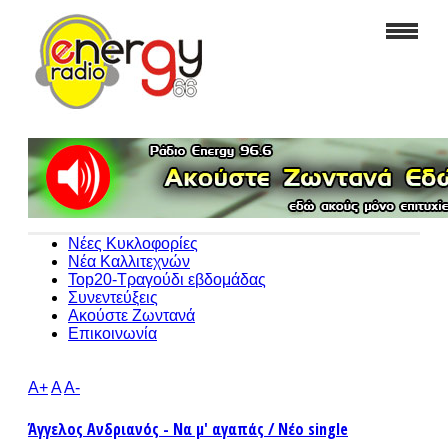
Νέες Κυκλοφορίες
Νέα Καλλιτεχνών
Top20-Τραγούδι εβδομάδας
Συνεντεύξεις
Ακούστε Ζωντανά
Επικοινωνία
A+
A
A-
Άγγελος Ανδριανός - Να μ' αγαπάς / Νέο single