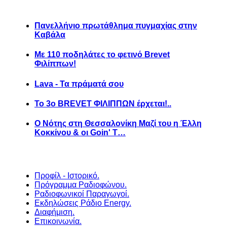
Πανελλήνιο πρωτάθλημα πυγμαχίας στην
Καβάλα
Με 110 ποδηλάτες το φετινό Brevet
Φιλίππων!
Lava - Τα πράματά σου
Το 3ο BREVET ΦΙΛΙΠΠΩΝ έρχεται!..
Ο Νότης στη Θεσσαλονίκη Μαζί του η Έλλη
Κοκκίνου & οι Goin' T…
Προφίλ - Ιστορικό.
Πρόγραμμα Ραδιοφώνου.
Ραδιοφωνικοί Παραγωγοί.
Εκδηλώσεις Ράδιο Energy.
Διαφήμιση.
Επικοινωνία.