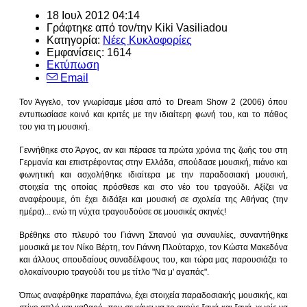
18 Ιουλ 2012 04:14
Γράφτηκε από τον/την
Kiki Vasiliadou
Κατηγορία:
Νέες Κυκλοφορίες
Εμφανίσεις: 1614
Εκτύπωση
Email
Τον Άγγελο, τον γνωρίσαμε μέσα από το Dream Show 2 (2006) όπου
εντυπωσίασε κοινό και κριτές με την ιδιαίτερη φωνή του, και το πάθος
του για τη μουσική.
Γεννήθηκε στο Άργος, αν και πέρασε τα πρώτα χρόνια της ζωής του στη
Γερμανία και επιστρέφοντας στην Ελλάδα, σπούδασε μουσική, πιάνο και
φωνητική και ασχολήθηκε ιδιαίτερα με την παραδοσιακή μουσική,
στοιχεία της οποίας πρόσθεσε και στο νέο του τραγούδι. Αξίζει να
αναφέρουμε, ότι έχει διδάξει και μουσική σε σχολεία της Αθήνας (την
ημέρα)... ενώ τη νύχτα τραγουδούσε σε μουσικές σκηνές!
Βρέθηκε στο πλευρό του Γιάννη Σπανού για συναυλίες, συναντήθηκε
μουσικά με τον Νίκο Βέρτη, τον Γιάννη Πλούταρχο, τον Κώστα Μακεδόνα
και άλλους σπουδαίους συναδέλφους του, και τώρα μας παρουσιάζει το
ολοκαίνουριο τραγούδι του με τίτλο "Να μ' αγαπάς".
Όπως αναφέρθηκε παραπάνω, έχει στοιχεία παραδοσιακής μουσικής, και