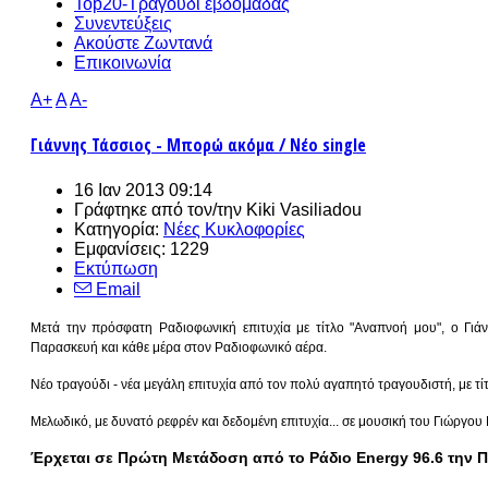
Top20-Τραγούδι εβδομάδας
Συνεντεύξεις
Ακούστε Ζωντανά
Επικοινωνία
A+
A
A-
Γιάννης Τάσσιος - Μπορώ ακόμα / Νέο single
16 Ιαν 2013 09:14
Γράφτηκε από τον/την
Kiki Vasiliadou
Κατηγορία:
Νέες Κυκλοφορίες
Εμφανίσεις: 1229
Εκτύπωση
Email
Μετά την πρόσφατη Ραδιοφωνική επιτυχία με τίτλο "Αναπνοή μου", ο Γιά
Παρασκευή και κάθε μέρα στον Ραδιοφωνικό αέρα.
Νέο τραγούδι - νέα μεγάλη επιτυχία από τον πολύ αγαπητό τραγουδιστή, με τ
Μελωδικό, με δυνατό ρεφρέν και δεδομένη επιτυχία... σε μουσική του Γιώργ
Έρχεται σε Πρώτη Μετάδοση από το Ράδιο Energy 96.6 την 