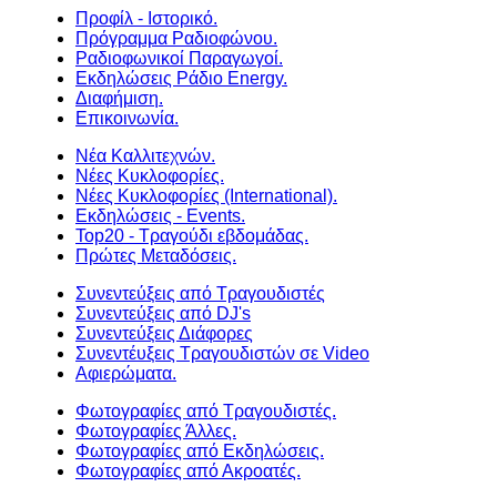
Προφίλ - Ιστορικό.
Πρόγραμμα Ραδιοφώνου.
Ραδιοφωνικοί Παραγωγοί.
Εκδηλώσεις Ράδιο Energy.
Διαφήμιση.
Επικοινωνία.
Νέα Καλλιτεχνών.
Νέες Κυκλοφορίες.
Νέες Κυκλοφορίες (International).
Εκδηλώσεις - Events.
Top20 - Τραγούδι εβδομάδας.
Πρώτες Μεταδόσεις.
Συνεντεύξεις από Τραγουδιστές
Συνεντεύξεις από DJ's
Συνεντεύξεις Διάφορες
Συνεντέυξεις Τραγουδιστών σε Video
Αφιερώματα.
Φωτογραφίες από Τραγουδιστές.
Φωτογραφίες Άλλες.
Φωτογραφίες από Εκδηλώσεις.
Φωτογραφίες από Ακροατές.