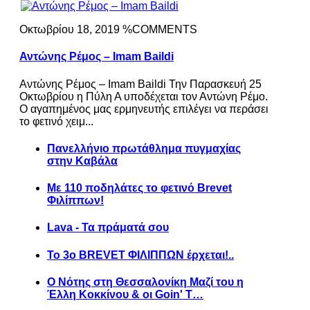
Οκτωβρίου 18, 2019 %COMMENTS
Αντώνης Ρέμος – Imam Baildi
Αντώνης Ρέμος – Imam Baildi Την Παρασκευή 25
Οκτωβρίου η Πύλη Α υποδέχεται τον Αντώνη Ρέμο.
Ο αγαπημένος μας ερμηνευτής επιλέγει να περάσει
το φετινό χειμ...
Πανελλήνιο πρωτάθλημα πυγμαχίας
στην Καβάλα
Με 110 ποδηλάτες το φετινό Brevet
Φιλίππων!
Lava - Τα πράματά σου
Το 3ο BREVET ΦΙΛΙΠΠΩΝ έρχεται!..
Ο Νότης στη Θεσσαλονίκη Μαζί του η
Έλλη Κοκκίνου & οι Goin' T…