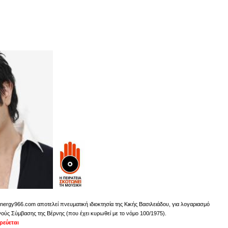
nergy966.com αποτελεί πνευματική ιδιοκτησία της Κικής Βασιλειάδου, για λογαριασμό
νούς Σύμβασης της Βέρνης (που έχει κυρωθεί με το νόμο 100/1975).
εύεται