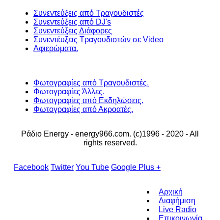
Συνεντεύξεις από Τραγουδιστές
Συνεντεύξεις από DJ's
Συνεντεύξεις Διάφορες
Συνεντέυξεις Τραγουδιστών σε Video
Αφιερώματα.
Φωτογραφίες από Τραγουδιστές.
Φωτογραφίες Άλλες.
Φωτογραφίες από Εκδηλώσεις.
Φωτογραφίες από Ακροατές.
Ράδιο Energy - energy966.com. (c)1996 - 2020 - All
rights reserved.
Facebook
Twitter
You Tube
Google Plus +
Αρχική
Διαφήμιση
Live Radio
Επικοινωνία