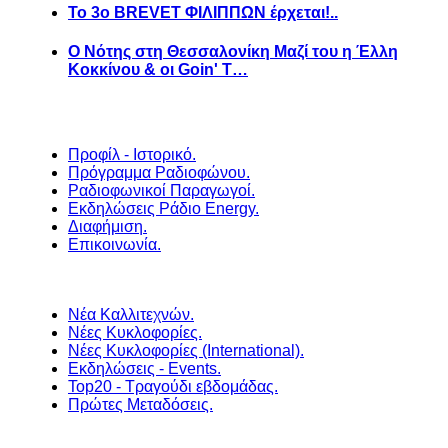
Το 3ο BREVET ΦΙΛΙΠΠΩΝ έρχεται!..
Ο Νότης στη Θεσσαλονίκη Μαζί του η Έλλη
Κοκκίνου & οι Goin' T…
Προφίλ - Ιστορικό.
Πρόγραμμα Ραδιοφώνου.
Ραδιοφωνικοί Παραγωγοί.
Εκδηλώσεις Ράδιο Energy.
Διαφήμιση.
Επικοινωνία.
Νέα Καλλιτεχνών.
Νέες Κυκλοφορίες.
Νέες Κυκλοφορίες (International).
Εκδηλώσεις - Events.
Top20 - Τραγούδι εβδομάδας.
Πρώτες Μεταδόσεις.