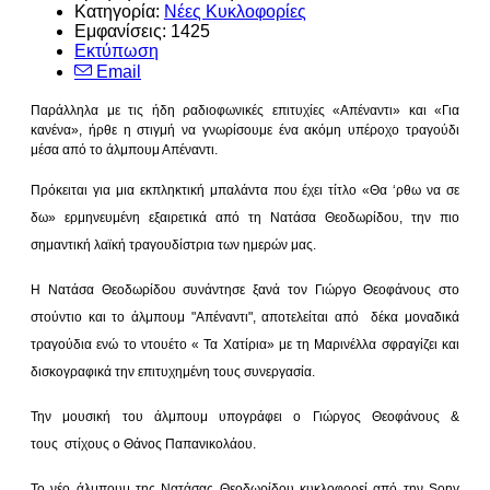
Κατηγορία:
Νέες Κυκλοφορίες
Εμφανίσεις: 1425
Εκτύπωση
Email
Παράλληλα με τις ήδη ραδιοφωνικές επιτυχίες «Απέναντι» και «Για
κανένα», ήρθε η στιγμή να γνωρίσουμε ένα ακόμη υπέροχο τραγούδι
μέσα από το άλμπουμ Απέναντι.
Πρόκειται για μια εκπληκτική μπαλάντα που έχει τίτλο «Θα ‘ρθω να σε
δω» ερμηνευμένη εξαιρετικά από τη Νατάσα Θεοδωρίδου, την πιο
σημαντική λαϊκή τραγουδίστρια των ημερών μας.
Η Νατάσα Θεοδωρίδου συνάντησε ξανά τον Γιώργο Θεοφάνους στο
στούντιο και το άλμπουμ "Απέναντι", αποτελείται από δέκα μοναδικά
τραγούδια ενώ το ντουέτο « Τα Χατίρια» με τη Μαρινέλλα σφραγίζει και
δισκογραφικά την επιτυχημένη τους συνεργασία.
Την μουσική του άλμπουμ υπογράφει ο Γιώργος Θεοφάνους &
τους στίχους ο Θάνος Παπανικολάου.
Το νέο άλμπουμ της Νατάσας Θεοδωρίδου κυκλοφορεί από την
Sony