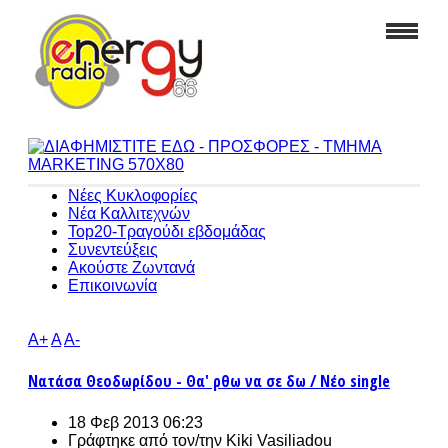
Νέες Κυκλοφορίες
Νέα Καλλιτεχνών
Top20-Τραγούδι εβδομάδας
Συνεντεύξεις
Ακούστε Ζωντανά
Επικοινωνία
A+
A
A-
Νατάσα Θεοδωρίδου - Θα' ρθω να σε δω / Νέο single
18 Φεβ 2013 06:23
Γράφτηκε από τον/την
Kiki Vasiliadou