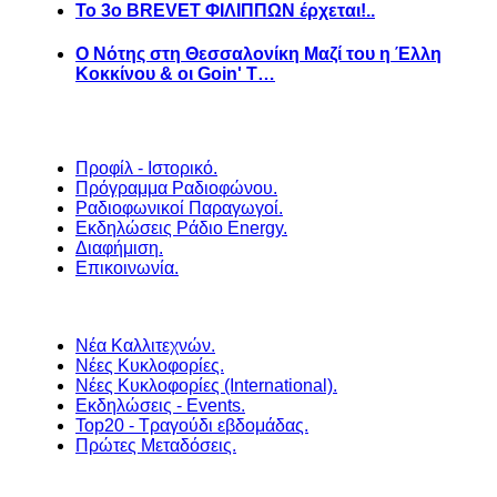
Το 3ο BREVET ΦΙΛΙΠΠΩΝ έρχεται!..
Ο Νότης στη Θεσσαλονίκη Μαζί του η Έλλη
Κοκκίνου & οι Goin' T…
Προφίλ - Ιστορικό.
Πρόγραμμα Ραδιοφώνου.
Ραδιοφωνικοί Παραγωγοί.
Εκδηλώσεις Ράδιο Energy.
Διαφήμιση.
Επικοινωνία.
Νέα Καλλιτεχνών.
Νέες Κυκλοφορίες.
Νέες Κυκλοφορίες (International).
Εκδηλώσεις - Events.
Top20 - Τραγούδι εβδομάδας.
Πρώτες Μεταδόσεις.