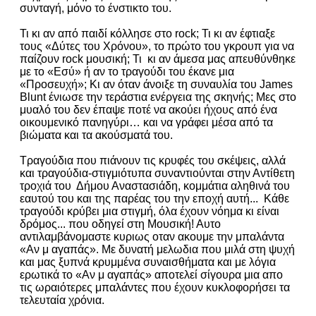
συνταγή, μόνο το ένστικτο του.
Τι κι αν από παιδί κόλλησε στο rock; Τι κι αν έφτιαξε
τους «Δύτες του Χρόνου», το πρώτο του γκρουπ για να
παίζουν rock μουσική; Τι κι αν άμεσα μας απευθύνθηκε
με το «Εσύ» ή αν το τραγούδι του έκανε μια
«Προσευχή»; Κι αν όταν άνοιξε τη συναυλία του James
Blunt ένιωσε την τεράστια ενέργεια της σκηνής; Μες στο
μυαλό του δεν έπαψε ποτέ να ακούει ήχους από ένα
οικουμενικό πανηγύρι… και να γράφει μέσα από τα
βιώματα και τα ακούσματά του.
Τραγούδια που πιάνουν τις κρυφές του σκέψεις, αλλά
και τραγούδια-στιγμιότυπα συναντιούνται στην Αντίθετη
τροχιά του Δήμου Αναστασιάδη, κομμάτια αληθινά του
εαυτού του και της παρέας του την εποχή αυτή... Κάθε
τραγούδι κρύβει μια στιγμή, όλα έχουν νόημα κι είναι
δρόμος... που οδηγεί στη Μουσική! Αυτο
αντιλαμβάνομαστε κυριως οταν ακουμε την μπαλάντα
«Αν μ αγαπάς». Με δυνατή μελωδια που μιλά στη ψυχή
και μας ξυπνά κρυμμένα συναισθήματα και με λόγια
ερωτικά το «Αν μ αγαπάς» αποτελεί σίγουρα μια απο
τις ωραιότερες μπαλάντες που έχουν κυκλοφορήσει τα
τελευταία χρόνια.