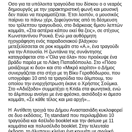
Οσο για τα υπόλοιπα τραγούδια του δίσκου ο ο νεαρός
δημιουργός με την χαρακτηριστική φωνή και μουσική
δεν παύει να πειραματίζεται. Έτσι λοιπόν, ο μουσικός
παίρνει το πάνω χέρι, ξεφεύγοντας από τη δέσμευση
του τρίλεπτου τραγουδιού, στο διάρκειας 6μισυ λεπτών
κομμάτι, «Στα αστέρια κάπου εκεί θα ζεις», σε στίχους
Κωνσταντίνου Ρουκά. Ενώ μια αυθόρμητη
ηχογράφηση ενός παραδοσιακού βλάχικου
μετεξελίσσεται σε ροκ κομμάτι στο «Α.», ένα τραγούδι
για την Απουσία. Η ζωντάνια της συνάντησης
καταγράφεται στο «’Ολα για όλα» που προέκυψε ένα
βράδυ παρέα με το Λάκη Παπαδόπουλο. Στο «Πόσο
μοιάζουμε κι δυο» και στο «Μικρό κορίτσι» ο Δήμος
συνεργάζεται στο στίχο με τη Βίκυ Γεροθόδωρου, που
υπογράφει 10 από τα τραγούδια του άλμπουμ, του
οποίου την ενορχήστρωση έκανε ο Χρήστος Σούμκα.
Στο «Αδιέξοδο» συμμετέχει η Krida στα φωνητικά, ενώ
το άλμπουμ ανοίγει με ένα φρέσκο, αισιόδοξο κι άμεσο
κομμάτι, «Σε κάθε τέλος και μια αρχή»...
Η Αντίθετη τροχιά του Δήμου Αναστασιάδη κυκλοφορεί
σε δυο εκδόσεις. Τη standard που περιλαμβάνει 10
τραγούδια και 4σέλιδο booklet και την deluxe με 11
κομμάτια και πολυσέλιδο booklet. Στην τελευταία
έκδοση, το άλμπουμ κλείνει ένα κομμάτι με αγγλικό