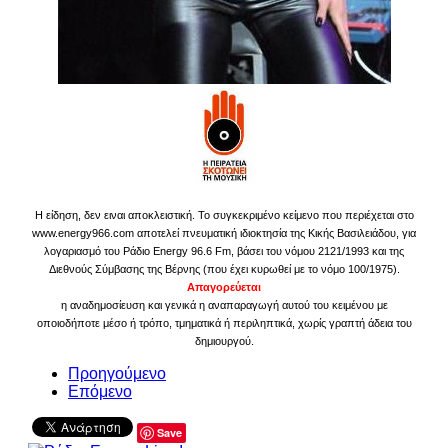
Η είδηση, δεν ειναι αποκλειστική. Το συγκεκριμένο κείμενο που περιέχεται στο
www.energy966.com αποτελεί πνευματική ιδιοκτησία της Κικής Βασιλειάδου, για
λογαριασμό του Ράδιο Energy 96.6 Fm, βάσει του νόμου 2121/1993 και της
Διεθνούς Σύμβασης της Βέρνης (που έχει κυρωθεί με το νόμο 100/1975).
Απαγορεύεται
η αναδημοσίευση και γενικά η αναπαραγωγή αυτού του κειμένου με
οποιοδήποτε μέσο ή τρόπο, τμηματικά ή περιληπτικά, χωρίς γραπτή άδεια του
δημιουργού.
Προηγούμενο
Επόμενο
Save