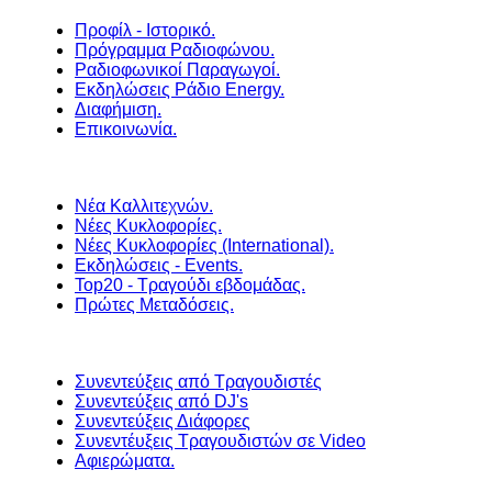
Προφίλ - Ιστορικό.
Πρόγραμμα Ραδιοφώνου.
Ραδιοφωνικοί Παραγωγοί.
Εκδηλώσεις Ράδιο Energy.
Διαφήμιση.
Επικοινωνία.
Νέα Καλλιτεχνών.
Νέες Κυκλοφορίες.
Νέες Κυκλοφορίες (International).
Εκδηλώσεις - Events.
Top20 - Τραγούδι εβδομάδας.
Πρώτες Μεταδόσεις.
Συνεντεύξεις από Τραγουδιστές
Συνεντεύξεις από DJ's
Συνεντεύξεις Διάφορες
Συνεντέυξεις Τραγουδιστών σε Video
Αφιερώματα.