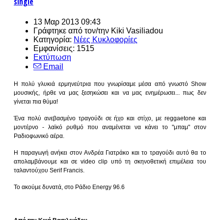
single
13 Μαρ 2013 09:43
Γράφτηκε από τον/την
Kiki Vasiliadou
Κατηγορία:
Νέες Κυκλοφορίες
Εμφανίσεις: 1515
Εκτύπωση
Email
Η πολύ γλυκιά ερμηνεύτρια που γνωρίσαμε μέσα από γνωστό Show
μουσικής, ήρθε να μας ξεσηκώσει και να μας ενημέρωσει... πως δεν
γίνεται πια θύμα!
Ένα πολύ ανεβασμένο τραγούδι σε ήχο και στίχο, με reggaetone και
μοντέρνο - λαϊκό ρυθμό που αναμένεται να κάνει το "μπαμ" στον
Ραδιοφωνικό αέρα.
Η παραγωγή ανήκει στον Ανδρέα Γιατράκο και το τραγούδι αυτό θα το
απολαμβάνουμε και σε video clip υπό τη σκηνοθετική επιμέλεια του
ταλαντούχου Serif Francis.
Το ακούμε δυνατά, στο Ράδιο Energy 96.6