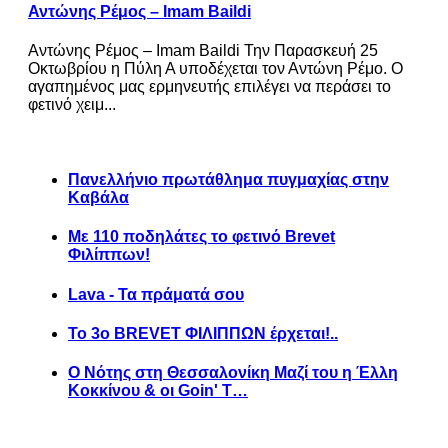
Αντώνης Ρέμος – Imam Baildi
Αντώνης Ρέμος – Imam Baildi Την Παρασκευή 25
Οκτωβρίου η Πύλη Α υποδέχεται τον Αντώνη Ρέμο. Ο
αγαπημένος μας ερμηνευτής επιλέγει να περάσει το
φετινό χειμ...
Πανελλήνιο πρωτάθλημα πυγμαχίας στην
Καβάλα
Με 110 ποδηλάτες το φετινό Brevet
Φιλίππων!
Lava - Τα πράματά σου
Το 3ο BREVET ΦΙΛΙΠΠΩΝ έρχεται!..
Ο Νότης στη Θεσσαλονίκη Μαζί του η Έλλη
Κοκκίνου & οι Goin' T…