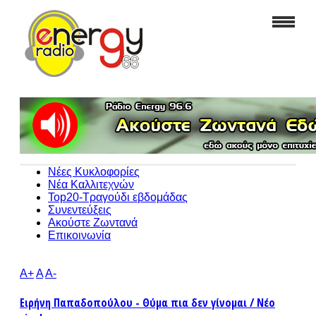
Νέες Κυκλοφορίες
Νέα Καλλιτεχνών
Top20-Τραγούδι εβδομάδας
Συνεντεύξεις
Ακούστε Ζωντανά
Επικοινωνία
A+
A
A-
Ειρήνη Παπαδοπούλου - Θύμα πια δεν γίνομαι / Νέο