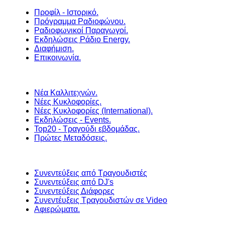
Προφίλ - Ιστορικό.
Πρόγραμμα Ραδιοφώνου.
Ραδιοφωνικοί Παραγωγοί.
Εκδηλώσεις Ράδιο Energy.
Διαφήμιση.
Επικοινωνία.
Νέα Καλλιτεχνών.
Νέες Κυκλοφορίες.
Νέες Κυκλοφορίες (International).
Εκδηλώσεις - Events.
Top20 - Τραγούδι εβδομάδας.
Πρώτες Μεταδόσεις.
Συνεντεύξεις από Τραγουδιστές
Συνεντεύξεις από DJ's
Συνεντεύξεις Διάφορες
Συνεντέυξεις Τραγουδιστών σε Video
Αφιερώματα.