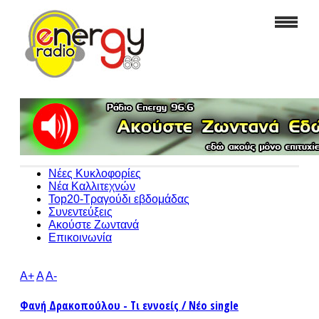
Νέες Κυκλοφορίες
Νέα Καλλιτεχνών
Top20-Τραγούδι εβδομάδας
Συνεντεύξεις
Ακούστε Ζωντανά
Επικοινωνία
A+
A
A-
Φανή Δρακοπούλου - Τι εννοείς / Νέο single