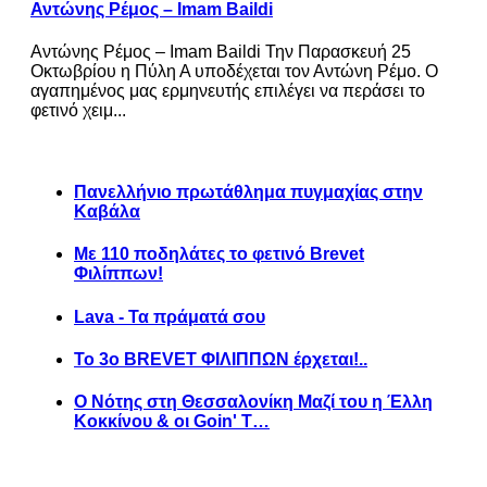
Αντώνης Ρέμος – Imam Baildi
Αντώνης Ρέμος – Imam Baildi Την Παρασκευή 25
Οκτωβρίου η Πύλη Α υποδέχεται τον Αντώνη Ρέμο. Ο
αγαπημένος μας ερμηνευτής επιλέγει να περάσει το
φετινό χειμ...
Πανελλήνιο πρωτάθλημα πυγμαχίας στην
Καβάλα
Με 110 ποδηλάτες το φετινό Brevet
Φιλίππων!
Lava - Τα πράματά σου
Το 3ο BREVET ΦΙΛΙΠΠΩΝ έρχεται!..
Ο Νότης στη Θεσσαλονίκη Μαζί του η Έλλη
Κοκκίνου & οι Goin' T…