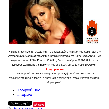
Η είδηση, δεν ειναι αποκλειστική. Το συγκεκριμένο κείμενο που περιέχεται στο
www.energy966.com αποτελεί πνευματική ιδιοκτησία της Κικής Βασιλειάδου, για
λογαριασμό του Ράδιο Energy 96.6 Fm, βάσει του νόμου 2121/1993 και της
Διεθνούς Σύμβασης της Βέρνης (που έχει κυρωθεί με το νόμο 100/1975).
Απαγορεύεται
η αναδημοσίευση και γενικά η αναπαραγωγή αυτού του κειμένου με
οποιοδήποτε μέσο ή τρόπο, τμηματικά ή περιληπτικά, χωρίς γραπτή άδεια του
δημιουργού.
Προηγούμενο
Επόμενο
Save