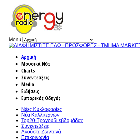
Menu
Αρχική
Μουσικά Νέα
Charts
Συνεντεύξεις
Media
Ειδήσεις
Εμπορικός Οδηγός
Νέες Κυκλοφορίες
Νέα Καλλιτεχνών
Top20-Τραγούδι εβδομάδας
Συνεντεύξεις
Ακούστε Ζωντανά
Επικοινωνία