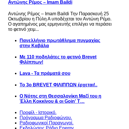
Αντώνης Ρέμος – Imam Baildi
Αντώνης Ρέμος – Imam Baildi Την Παρασκευή 25
Οκτωβρίου η Πύλη Α υποδέχεται τον Αντώνη Ρέμο.
Ο αγαπημένος μας ερμηνευτής επιλέγει να περάσει
το φετινό χειμ...
Πανελλήνιο πρωτάθλημα πυγμαχίας
στην Καβάλα
Με 110 ποδηλάτες το φετινό Brevet
Φιλίππων!
Lava - Τα πράματά σου
Το 3ο BREVET ΦΙΛΙΠΠΩΝ έρχεται!..
Ο Νότης στη Θεσσαλονίκη Μαζί του η
Έλλη Κοκκίνου & οι Goin' T…
Προφίλ - Ιστορικό.
Πρόγραμμα Ραδιοφώνου.
Ραδιοφωνικοί Παραγωγοί.
Εκδηλώσεις Ράδιο Energy.