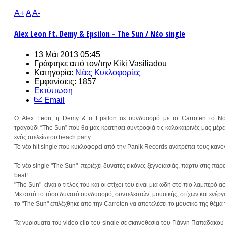
A+
A
A-
Alex Leon Ft. Demy & Epsilon - The Sun / Nέο single
13 Μάι 2013 05:45
Γράφτηκε από τον/την
Kiki Vasiliadou
Κατηγορία:
Νέες Κυκλοφορίες
Εμφανίσεις: 1857
Εκτύπωση
Email
Ο Alex Leon, η Demy & ο Epsilon σε συνδυασμό με το Carroten το Νο1
τραγούδι “The Sun” που θα μας κρατήσει συντροφιά τις καλοκαιρινές μας μέρ
ενός ατελείωτου beach party.
To νέο hit single που κυκλοφορεί από την Panik Records ανατρέπει τους κανόν
Το νέο single "The Sun" περιέχει δυνατές εικόνες ξεγνοιασιάς, πάρτυ στις πα
beat!
"The Sun" είναι ο τίτλος του και οι στίχοι του είναι μια ωδή στο πιο λαμπερό ασ
Με αυτό το τόσο δυνατό συνδυασμό, συντελεστών, μουσικής, στίχων και ενέργε
το "The Sun" επιλέχθηκε από την Carroten να αποτελέσει το μουσικό της θέμα 
Τα γυρίσματα του video clip του single σε σκηνοθεσία του Γιάννη Παπαδάκο