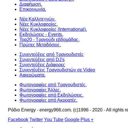
Διαφήμιση.
Επικοινωνία.
Νέα Καλλιτεχνών.
Νέες Κυκλοφορίες.
Νέες Κυκλοφορίες (International).
Εκδηλώσεις - Events.
Top20 - Τραγούδι εβδομάδας.
Πρώτες Μεταδόσεις.
Συνεντεύξεις από Τραγουδιστές
Συνεντεύξεις από DJ's
Συνεντεύξεις Διάφορες
Συνεντέυξεις Τραγουδιστών σε Video
Αφιερώματα.
Φωτογραφίες από Τραγουδιστές.
Φωτογραφίες Άλλες.
Φωτογραφίες από Εκδηλώσεις.
Φωτογραφίες από Ακροατές.
Ράδιο Energy - energy966.com. (c)1996 - 2020 - All rights r
Facebook
Twitter
You Tube
Google Plus +