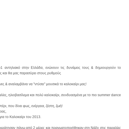
 αντηλιακό στην Ελλάδα, ενώνουν τις δυνάμεις τους & δημιουργούν το
ες και θα μας παρασύρει στους ρυθμούς
ες & αναλαμβάνει να "ντύσει" μουσικά το καλοκαίρι μας!
ραλίες, ηλιοβασίλεμα και πολύ καλοκαίρι, συνδυασμένα με το πιο summer dance
τέρι, που δίνει φως, ενέργεια, ζέστη, ζωή!
ιας,
για το Kαλοκαίρι του 2013.
υ κράτησαν πάνω από 2 μέρες και πραγματοποιήθηκαν στη Νάξο στις παραλίες