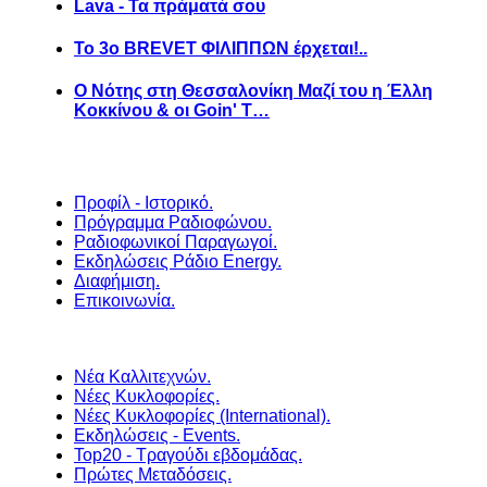
Lava - Τα πράματά σου
Το 3ο BREVET ΦΙΛΙΠΠΩΝ έρχεται!..
Ο Νότης στη Θεσσαλονίκη Μαζί του η Έλλη
Κοκκίνου & οι Goin' T…
Προφίλ - Ιστορικό.
Πρόγραμμα Ραδιοφώνου.
Ραδιοφωνικοί Παραγωγοί.
Εκδηλώσεις Ράδιο Energy.
Διαφήμιση.
Επικοινωνία.
Νέα Καλλιτεχνών.
Νέες Κυκλοφορίες.
Νέες Κυκλοφορίες (International).
Εκδηλώσεις - Events.
Top20 - Τραγούδι εβδομάδας.
Πρώτες Μεταδόσεις.