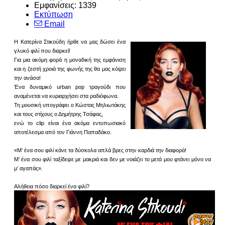
Εμφανίσεις: 1339
Εκτύπωση
Email
Η Κατερίνα Στικούδη ήρθε να μας δώσει ένα
γλυκό φιλί που διαρκεί!
Για μια ακόμη φορά η μοναδική της εμφάνιση
και η ζεστή χροιά της φωνής της θα μας κόψει
την ανάσα!
Ένα δυναμικό urban pop τραγούδι που
αναμένεται να κυριαρχήσει στα ραδιόφωνα.
Τη μουσική υπογράφει ο Κώστας Μηλιωτάκης
και τους στίχους ο Δημήτρης Τσάφας,
ενώ το clip είναι ένα ακόμα εντυπωσιακό
αποτέλεσμα από τον Γιάννη Παπαδάκο.
«Μ’ ένα σου φιλί κάνε τα δύσκολα απλά βρες στην καρδιά την διαφορά!
Μ’ ένα σου φιλί ταξίδεψε με μακριά και δεν με νοιάζει το μετά μου φτάνει μόνο να
μ’ αγαπάς».
Αλήθεια πόσο διαρκεί ένα φιλί?