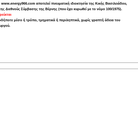
το www.energy966.com αποτελεί πνευματική ιδιοκτησία της Κικής Βασιλειάδου,
της Διεθνούς Σύμβασης της Βέρνης (που έχει κυρωθεί με το νόμο 100/1975).
εύεται
δήποτε μέσο ή τρόπο, τμηματικά ή περιληπτικά, χωρίς γραπτή άδεια του
υργού.