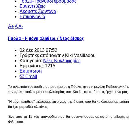
Top20-Τραγούδι εβδομάδας
Συνεντεύξεις
Ακούστε Ζωντανά
Επικοινωνία
A+
A
A-
Πάολα - Η μόνη αλήθεια / Νέος δίσκος
02 Δεκ 2013 07:52
Γράφτηκε από τον/την
Kiki Vasiliadou
Κατηγορία:
Νέες Κυκλοφορίες
Εμφανίσεις: 1215
Εκτύπωση
Email
Το τελευταίο τραγούδι που μας χάρισε η Πάολα, ήταν η μεγάλη Ραδιοφωνική 
την πρώτη κιόλας μέρα κυκλοφορίας του. Και έπειτα από αυτό, έρχεται να μας 
"Η μόνη αλήθεια" τιτλοφορείται ο νέος της δίσκος που θα κυκλοφορήσει επίση
θα έχει μυρωδιά πλατίνας.
Ένα από τα 11 νέα τραγούδια που θα συναντήσουμε σε αυτό το album, εί
Φιλίππου.