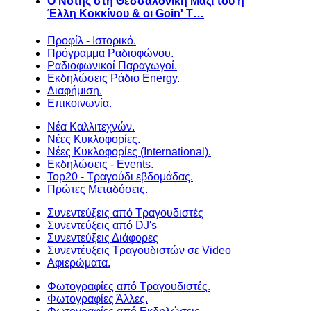
Ο Νότης στη Θεσσαλονίκη Μαζί του η
Έλλη Κοκκίνου & οι Goin' T…
Προφίλ - Ιστορικό.
Πρόγραμμα Ραδιοφώνου.
Ραδιοφωνικοί Παραγωγοί.
Εκδηλώσεις Ράδιο Energy.
Διαφήμιση.
Επικοινωνία.
Νέα Καλλιτεχνών.
Νέες Κυκλοφορίες.
Νέες Κυκλοφορίες (International).
Εκδηλώσεις - Events.
Top20 - Τραγούδι εβδομάδας.
Πρώτες Μεταδόσεις.
Συνεντεύξεις από Τραγουδιστές
Συνεντεύξεις από DJ's
Συνεντεύξεις Διάφορες
Συνεντέυξεις Τραγουδιστών σε Video
Αφιερώματα.
Φωτογραφίες από Τραγουδιστές.
Φωτογραφίες Άλλες.