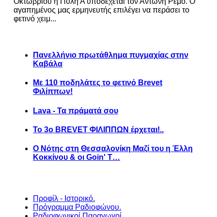
Οκτωβρίου η Πύλη Α υποδέχεται τον Αντώνη Ρέμο. Ο
αγαπημένος μας ερμηνευτής επιλέγει να περάσει το
φετινό χειμ...
Πανελλήνιο πρωτάθλημα πυγμαχίας στην
Καβάλα
Με 110 ποδηλάτες το φετινό Brevet
Φιλίππων!
Lava - Τα πράματά σου
Το 3ο BREVET ΦΙΛΙΠΠΩΝ έρχεται!..
Ο Νότης στη Θεσσαλονίκη Μαζί του η Έλλη
Κοκκίνου & οι Goin' T…
Προφίλ - Ιστορικό.
Πρόγραμμα Ραδιοφώνου.
Ραδιοφωνικοί Παραγωγοί.