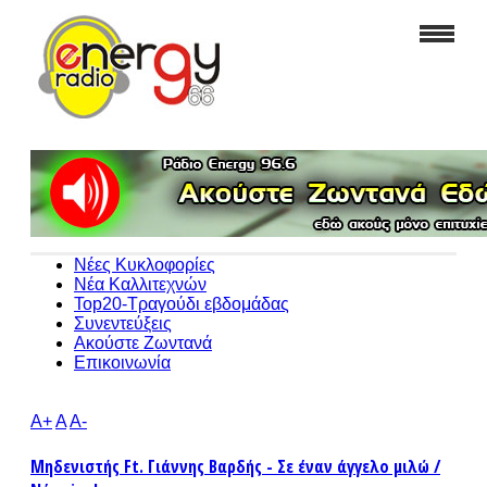
Νέες Κυκλοφορίες
Νέα Καλλιτεχνών
Top20-Τραγούδι εβδομάδας
Συνεντεύξεις
Ακούστε Ζωντανά
Επικοινωνία
A+
A
A-
Μηδενιστής Ft. Γιάννης Βαρδής - Σε έναν άγγελο μιλώ /