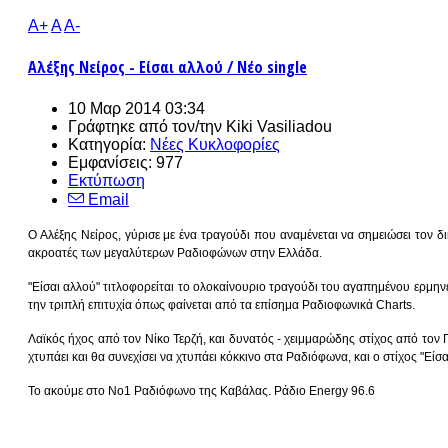
A+
A
A-
Αλέξης Νείρος - Είσαι αλλού / Νέο single
10 Μαρ 2014 03:34
Γράφτηκε από τον/την
Kiki Vasiliadou
Κατηγορία:
Νέες Κυκλοφορίες
Εμφανίσεις: 977
Εκτύπωση
Email
Ο Αλέξης Νείρος, γύρισε με ένα τραγούδι που αναμένεται να σημειώσει τον δ
ακροατές των μεγαλύτερων Ραδιοφώνων στην Ελλάδα.
"Είσαι αλλού" τιτλοφορείται το ολοκαίνουριο τραγούδι του αγαπημένου ερμηνευτ
την τριπλή επιτυχία όπως φαίνεται από τα επίσημα Ραδιοφωνικά Charts.
Λαϊκός ήχος από τον Νίκο Τερζή, και δυνατός - χειμμαρώδης στίχος από τον 
χτυπάει και θα συνεχίσει να χτυπάει κόκκινο στα Ραδιόφωνα, και ο στίχος "Είσ
Το ακούμε στο Νο1 Ραδιόφωνο της Καβάλας. Ράδιο Energy 96.6