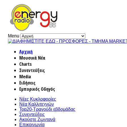
Menu
Αρχική
Μουσικά Νέα
Charts
Συνεντεύξεις
Media
Ειδήσεις
Εμπορικός Οδηγός
Νέες Κυκλοφορίες
Νέα Καλλιτεχνών
Top20-Τραγούδι εβδομάδας
Συνεντεύξεις
Ακούστε Ζωντανά
Επικοινωνία