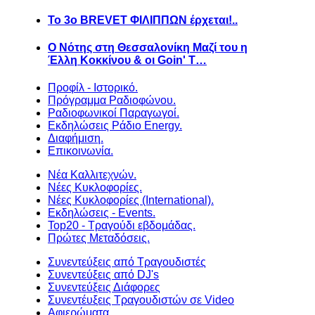
Το 3ο BREVET ΦΙΛΙΠΠΩΝ έρχεται!..
Ο Νότης στη Θεσσαλονίκη Μαζί του η
Έλλη Κοκκίνου & οι Goin' T…
Προφίλ - Ιστορικό.
Πρόγραμμα Ραδιοφώνου.
Ραδιοφωνικοί Παραγωγοί.
Εκδηλώσεις Ράδιο Energy.
Διαφήμιση.
Επικοινωνία.
Νέα Καλλιτεχνών.
Νέες Κυκλοφορίες.
Νέες Κυκλοφορίες (International).
Εκδηλώσεις - Events.
Top20 - Τραγούδι εβδομάδας.
Πρώτες Μεταδόσεις.
Συνεντεύξεις από Τραγουδιστές
Συνεντεύξεις από DJ's
Συνεντεύξεις Διάφορες
Συνεντέυξεις Τραγουδιστών σε Video
Αφιερώματα.