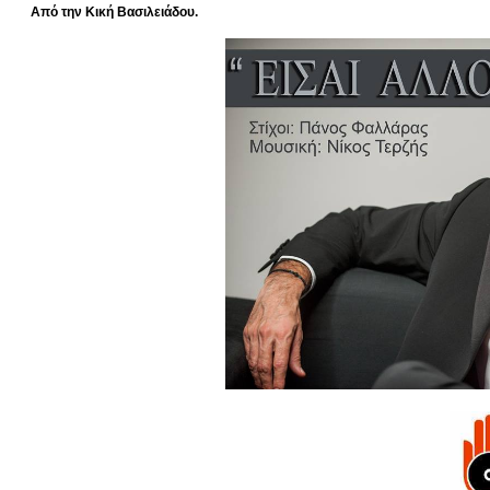
Aπό την Κική Βασιλειάδου.