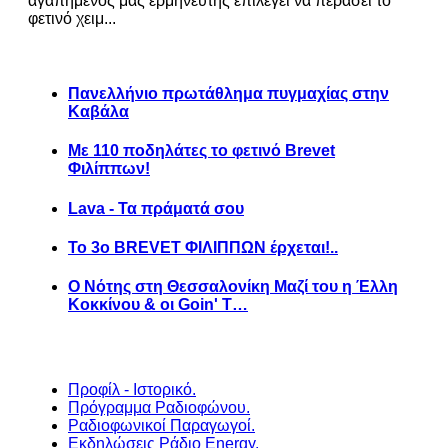
αγαπημένος μας ερμηνευτής επιλέγει να περάσει το
φετινό χειμ...
Πανελλήνιο πρωτάθλημα πυγμαχίας στην
Καβάλα
Με 110 ποδηλάτες το φετινό Brevet
Φιλίππων!
Lava - Τα πράματά σου
Το 3ο BREVET ΦΙΛΙΠΠΩΝ έρχεται!..
Ο Νότης στη Θεσσαλονίκη Μαζί του η Έλλη
Κοκκίνου & οι Goin' T…
Προφίλ - Ιστορικό.
Πρόγραμμα Ραδιοφώνου.
Ραδιοφωνικοί Παραγωγοί.
Εκδηλώσεις Ράδιο Energy.