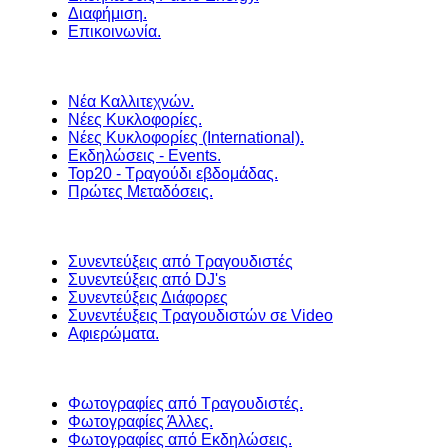
Διαφήμιση.
Επικοινωνία.
Νέα Καλλιτεχνών.
Νέες Κυκλοφορίες.
Νέες Κυκλοφορίες (International).
Εκδηλώσεις - Events.
Top20 - Τραγούδι εβδομάδας.
Πρώτες Μεταδόσεις.
Συνεντεύξεις από Τραγουδιστές
Συνεντεύξεις από DJ's
Συνεντεύξεις Διάφορες
Συνεντέυξεις Τραγουδιστών σε Video
Αφιερώματα.
Φωτογραφίες από Τραγουδιστές.
Φωτογραφίες Άλλες.
Φωτογραφίες από Εκδηλώσεις.