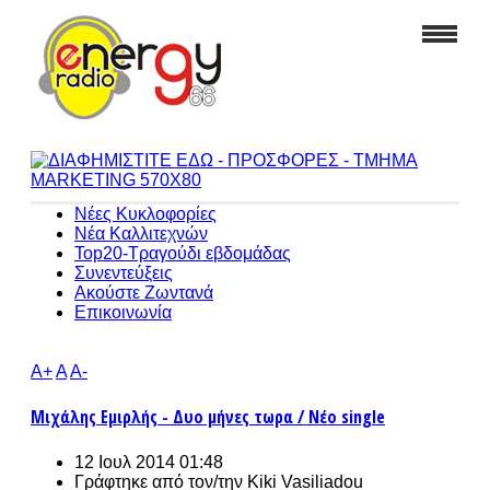
Νέες Κυκλοφορίες
Νέα Καλλιτεχνών
Top20-Τραγούδι εβδομάδας
Συνεντεύξεις
Ακούστε Ζωντανά
Επικοινωνία
A+
A
A-
Μιχάλης Εμιρλής - Δυο μήνες τωρα / Νέο single
12 Ιουλ 2014 01:48
Γράφτηκε από τον/την
Kiki Vasiliadou