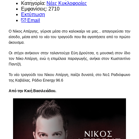
Κατηγορία:
Νέες Κυκλοφορίες
Εμφανίσεις: 2710
Εκτύπωση
Email
Ο Νίκος Απέργης, γύρισε μέσα στο καλοκαίρι να μας... απαγορεύσει την
είσοδο, μέσα από το νέο του τραγούδι που θα αγαπήσετε από το πρώτο
άκουσμα.
Οι στίχοι ανήκουν στην ταλαντούχα Εύη Δρούτσα, η μουσική στον ίδιο
τον Νίκο Απέργη, ενώ η επιμέλεια παραγωγής, ανήκει στον Κωσταντίνο
Παντζή.
Το νέο τραγούδι του Νίκου Απέργη, παίζει δυνατά, στο Νο1 Ραδιόφωνο
της Καβάλας. Ράδιο Energy 96.6
Από την Κική Βασιλειάδου.