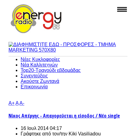
Νέες Κυκλοφορίες
Νέα Καλλιτεχνών
Top20-Τραγούδι εβδομάδας
Συνεντεύξεις
Ακούστε Ζωντανά
Επικοινωνία
A+
A
A-
Νίκος Απέργης - Απαγορεύεται η είσοδος / Νέο single
16 Ιουλ 2014 04:17
Γράφτηκε από τον/την
Kiki Vasiliadou