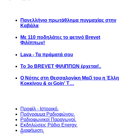
Πανελλήνιο πρωτάθλημα πυγμαχίας στην
Καβάλα
Με 110 ποδηλάτες το φετινό Brevet
Φιλίππων!
Lava - Τα πράματά σου
Το 3ο BREVET ΦΙΛΙΠΠΩΝ έρχεται!..
Ο Νότης στη Θεσσαλονίκη Μαζί του η Έλλη
Κοκκίνου & οι Goin' T…
Προφίλ - Ιστορικό.
Πρόγραμμα Ραδιοφώνου.
Ραδιοφωνικοί Παραγωγοί.
Εκδηλώσεις Ράδιο Energy.
Διαφήμιση.