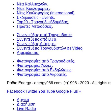
Νέα Καλλιτεχνών.
Νέες Κυκλοφορίες.
Νέες Κυκλοφορίες (International).
Εκδηλώσεις - Events.
Top20 - Τραγούδι εβδομάδας.
Πρώτες Μεταδόσεις.
Συνεντεύξεις από Τραγουδιστές
Συνεντεύξεις από DJ's
Συνεντεύξεις Διάφορες
Συνεντέυξεις Τραγουδιστών σε Video
Αφιερώματα.
Φωτογραφίες από Τραγουδιστές.
Φωτογραφίες Άλλες.
Φωτογραφίες από Εκδηλώσεις.
Φωτογραφίες από Ακροατές.
Ράδιο Energy - energy966.com. (c)1996 - 2020 - All rights r
Facebook
Twitter
You Tube
Google Plus +
Αρχική
Διαφήμιση
Live Radio