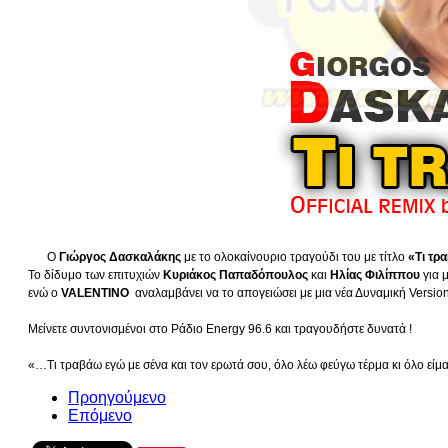
Ο
Γιώργος Δασκαλάκης
με το ολοκαίνουριο τραγούδι του με τίτλο
«Τι τρ
To δίδυμο των επιτυχιών
Κυριάκος Παπαδόπουλος
και
Ηλίας Φιλίππου
για 
ενώ ο
VALENTINO
αναλαμβάνει να το απογειώσει με μια νέα Δυναμική Versio
Μείνετε συντονισμένοι στο Ράδιο Energy 96.6 και τραγουδήστε δυνατά !
«…Τι τραβάω εγώ με σένα και τον ερωτά σου, όλο λέω φεύγω τέρμα κι όλο εί
Προηγούμενο
Επόμενο