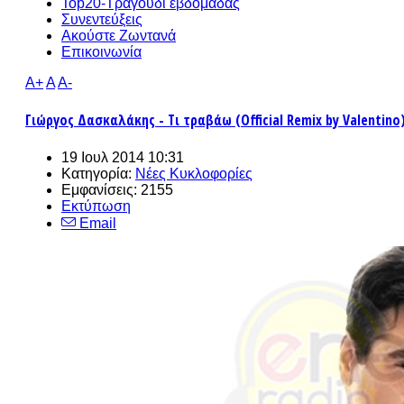
Top20-Τραγούδι εβδομάδας
Συνεντεύξεις
Ακούστε Ζωντανά
Επικοινωνία
A+
A
A-
Γιώργος Δασκαλάκης - Τι τραβάω (Official Remix by Valentino
19 Ιουλ 2014 10:31
Κατηγορία:
Νέες Κυκλοφορίες
Εμφανίσεις: 2155
Εκτύπωση
Email