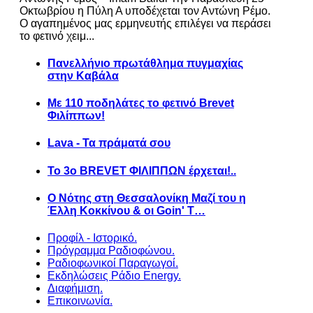
Οκτωβρίου η Πύλη Α υποδέχεται τον Αντώνη Ρέμο.
Ο αγαπημένος μας ερμηνευτής επιλέγει να περάσει
το φετινό χειμ...
Πανελλήνιο πρωτάθλημα πυγμαχίας
στην Καβάλα
Με 110 ποδηλάτες το φετινό Brevet
Φιλίππων!
Lava - Τα πράματά σου
Το 3ο BREVET ΦΙΛΙΠΠΩΝ έρχεται!..
Ο Νότης στη Θεσσαλονίκη Μαζί του η
Έλλη Κοκκίνου & οι Goin' T…
Προφίλ - Ιστορικό.
Πρόγραμμα Ραδιοφώνου.
Ραδιοφωνικοί Παραγωγοί.
Εκδηλώσεις Ράδιο Energy.
Διαφήμιση.
Επικοινωνία.