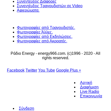
Συνεντεύξεις Διάφορες
Συνεντέυξεις Τραγουδιστών σε Video
Αφιερώματα.
Φωτογραφίες από Τραγουδιστές.
Φωτογραφίες Άλλες.
Φωτογραφίες από Εκδηλώσεις.
Φωτογραφίες από Ακροατές.
Ράδιο Energy - energy966.com. (c)1996 - 2020 - All
rights reserved.
Facebook
Twitter
You Tube
Google Plus +
Αρχική
Διαφήμιση
Live Radio
Επικοινωνία
Σύνδεση