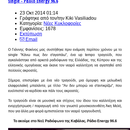
single - Ράδιο Energy 96.6
23 Οκτ 2014 01:14
Γράφτηκε από τον/την
Kiki Vasiliadou
Κατηγορία:
Νέες Κυκλοφορίες
Εμφανίσεις: 1678
Εκτύπωση
Email
Ο Γιάννης Φακίνος μας συστήθηκε πριν ενάμιση περίπου χρόνου με το
single "Κάνω πως δεν σ'αγαπάω", ένα up tempo τραγούδι, που
αγκαλιάστηκε από αρκετά ραδιόφωνα της Ελλάδας, της Κύπρου και της
ελληνικής ομογένειας και έκανε τον νεαρό καλλιτέχνη να αγαπηθεί από
πολλούς ακροατές.
Σήμερα, επιστρέφει με ένα νέο τραγούδι, μια όμορφη και μελωδική
ελαφρολαϊκή μπαλάντα, με τίτλο "Αν δεν μπορώ να σ'αντικρίζω", που
ευελπιστεί να κερδίσει και πάλι τους ακροατές.
Το τραγούδι είναι σε μουσική και στίχους του ίδιου του καλλιτέχνη και
ενορχήστρωση / παραγωγή από τον γνωστό μουσικοσυνθέτη Άκη Μελή,
που για άλλη μια φορά εμπιστεύεται τον νεαρό τραγουδιστή.
Το ακούμε στο Νο1 Ραδιόφωνο της Καβάλας. Ράδιο Energy 96.6