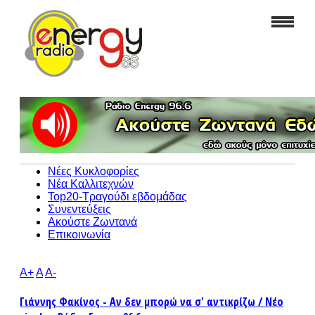
Νέες Κυκλοφορίες
Νέα Καλλιτεχνών
Top20-Τραγούδι εβδομάδας
Συνεντεύξεις
Ακούστε Ζωντανά
Επικοινωνία
A+
A
A-
Γιάννης Φακίνος - Αν δεν μπορώ να σ' αντικρίζω / Νέο