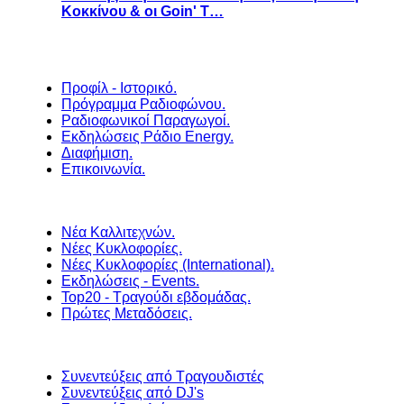
Κοκκίνου & οι Goin' T…
Προφίλ - Ιστορικό.
Πρόγραμμα Ραδιοφώνου.
Ραδιοφωνικοί Παραγωγοί.
Εκδηλώσεις Ράδιο Energy.
Διαφήμιση.
Επικοινωνία.
Νέα Καλλιτεχνών.
Νέες Κυκλοφορίες.
Νέες Κυκλοφορίες (International).
Εκδηλώσεις - Events.
Top20 - Τραγούδι εβδομάδας.
Πρώτες Μεταδόσεις.
Συνεντεύξεις από Τραγουδιστές
Συνεντεύξεις από DJ's