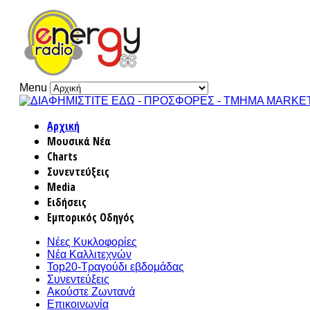
Menu
Αρχική
Μουσικά Νέα
Charts
Συνεντεύξεις
Media
Ειδήσεις
Εμπορικός Οδηγός
Νέες Κυκλοφορίες
Νέα Καλλιτεχνών
Top20-Τραγούδι εβδομάδας
Συνεντεύξεις
Ακούστε Ζωντανά
Επικοινωνία