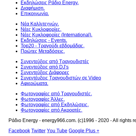
Εκδηλώσεις Ράδιο Energy.
Διαφήμιση.
Επικοινωνία.
Νέα Καλλιτεχνών.
Νέες Κυκλοφορίες.
Νέες Κυκλοφορίες (International).
Εκδηλώσεις - Events.
Top20 - Τραγούδι εβδομάδας.
Πρώτες Μεταδόσεις.
Συνεντεύξεις από Τραγουδιστές
Συνεντεύξεις από DJ's
Συνεντεύξεις Διάφορες
Συνεντέυξεις Τραγουδιστών σε Video
Αφιερώματα.
Φωτογραφίες από Τραγουδιστές.
Φωτογραφίες Άλλες.
Φωτογραφίες από Εκδηλώσεις.
Φωτογραφίες από Ακροατές.
Ράδιο Energy - energy966.com. (c)1996 - 2020 - All rights r
Facebook
Twitter
You Tube
Google Plus +