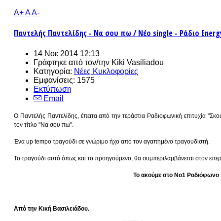
A+
A
A-
Παντελής Παντελίδης - Να σου πω / Νέο single - Ράδιο Energy
14 Νοε 2014 12:13
Γράφτηκε από τον/την
Kiki Vasiliadou
Κατηγορία:
Νέες Κυκλοφορίες
Εμφανίσεις: 1575
Εκτύπωση
Email
Ο Παντελής Παντελίδης, έπειτα από την τεράστια Ραδιοφωνική επιτυχία "Σκού
τον τίτλο "Να σου πω".
Ένα up tempo τραγούδι σε γνώριμο ήχο από τον αγαπημένο τραγουδιστή.
Το τραγούδι αυτό όπως και το προηγούμενο, θα συμπεριλαμβάνεται στον επερ
Το ακούμε στο Νο1 Ραδιόφωνο τ
Από την Κική Βασιλειάδου.