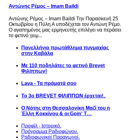
Αντώνης Ρέμος – Imam Baildi
Αντώνης Ρέμος – Imam Baildi Την Παρασκευή 25
Οκτωβρίου η Πύλη Α υποδέχεται τον Αντώνη Ρέμο.
Ο αγαπημένος μας ερμηνευτής επιλέγει να περάσει
το φετινό χειμ...
Πανελλήνιο πρωτάθλημα πυγμαχίας
στην Καβάλα
Με 110 ποδηλάτες το φετινό Brevet
Φιλίππων!
Lava - Τα πράματά σου
Το 3ο BREVET ΦΙΛΙΠΠΩΝ έρχεται!..
Ο Νότης στη Θεσσαλονίκη Μαζί του η
Έλλη Κοκκίνου & οι Goin' T…
Προφίλ - Ιστορικό.
Πρόγραμμα Ραδιοφώνου.
Ραδιοφωνικοί Παραγωγοί.