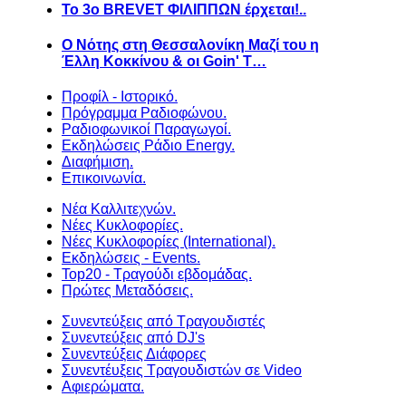
Το 3ο BREVET ΦΙΛΙΠΠΩΝ έρχεται!..
Ο Νότης στη Θεσσαλονίκη Μαζί του η
Έλλη Κοκκίνου & οι Goin' T…
Προφίλ - Ιστορικό.
Πρόγραμμα Ραδιοφώνου.
Ραδιοφωνικοί Παραγωγοί.
Εκδηλώσεις Ράδιο Energy.
Διαφήμιση.
Επικοινωνία.
Νέα Καλλιτεχνών.
Νέες Κυκλοφορίες.
Νέες Κυκλοφορίες (International).
Εκδηλώσεις - Events.
Top20 - Τραγούδι εβδομάδας.
Πρώτες Μεταδόσεις.
Συνεντεύξεις από Τραγουδιστές
Συνεντεύξεις από DJ's
Συνεντεύξεις Διάφορες
Συνεντέυξεις Τραγουδιστών σε Video
Αφιερώματα.