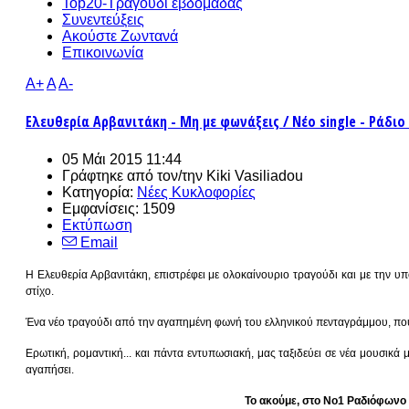
Top20-Τραγούδι εβδομάδας
Συνεντεύξεις
Ακούστε Ζωντανά
Επικοινωνία
A+
A
A-
Ελευθερία Αρβανιτάκη - Μη με φωνάξεις / Νέο single - Ράδιο 
05 Μάι 2015 11:44
Γράφτηκε από τον/την
Kiki Vasiliadou
Κατηγορία:
Νέες Κυκλοφορίες
Εμφανίσεις: 1509
Εκτύπωση
Email
Η Ελευθερία Αρβανιτάκη, επιστρέφει με ολοκαίνουριο τραγούδι και με την 
στίχο.
Ένα νέο τραγούδι από την αγαπημένη φωνή του ελληνικού πενταγράμμου, που θ
Ερωτική, ρομαντική... και πάντα εντυπωσιακή, μας ταξιδεύει σε νέα μουσικά
αγαπήσει.
Το ακούμε, στο Νο1 Ραδιόφωνο 