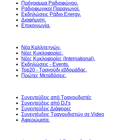
Πρόγραμμα Ραδιοφώνου.
Ραδιοφωνικοί Παραγωγοί.
Εκδηλώσεις Ράδιο Energy.
Διαφήμιση.
Επικοινωνία.
Νέα Καλλιτεχνών.
Νέες Κυκλοφορίες.
Νέες Κυκλοφορίες (International).
Εκδηλώσεις - Events.
Top20 - Τραγούδι εβδομάδας.
Πρώτες Μεταδόσεις.
Συνεντεύξεις από Τραγουδιστές
Συνεντεύξεις από DJ's
Συνεντεύξεις Διάφορες
Συνεντέυξεις Τραγουδιστών σε Video
Αφιερώματα.