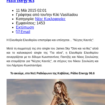
Ράδιο Energy 96.6
11 Μάι 2015 02:01
Γράφτηκε από τον/την
Kiki Vasiliadou
Κατηγορία:
Νέες Κυκλοφορίες
Εμφανίσεις: 1453
Εκτύπωση
Email
Η Ελευθερία Ελευθερίου επιστρέφει και υπόσχεται… ''Νύχτες Καυτές''.
Μετά τη συμμετοχή της στο single του James Sky ''Όσο και να θες'' αλλά
και το καλοκαιρινό single της ''Για σένα'', η Ελευθερία Ελευθερίου
συνεργάζεται με το δίδυμο Κωνσταντίνος Παντζής και Νίκος Σουλιώτης
και ετοιμάζεται για ''Νύχτες Καυτές'', σε στίχους του Νίκου Σουλιώτη και
του Λάμπρου Κωνσταντάρα.
Το ακούμε, στο Νο1 Ραδιόφωνο της Καβάλας. Ράδιο Εnergy 96.6