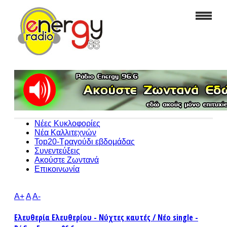
Νέες Κυκλοφορίες
Νέα Καλλιτεχνών
Top20-Τραγούδι εβδομάδας
Συνεντεύξεις
Ακούστε Ζωντανά
Επικοινωνία
A+
A
A-
Ελευθερία Ελευθερίου - Νύχτες καυτές / Νέο single -