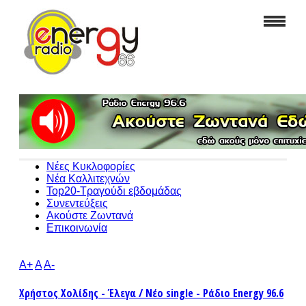
Νέες Κυκλοφορίες
Νέα Καλλιτεχνών
Top20-Τραγούδι εβδομάδας
Συνεντεύξεις
Ακούστε Ζωντανά
Επικοινωνία
A+
A
A-
Χρήστος Χολίδης - Έλεγα / Νέο single - Ράδιο Energy 96.6