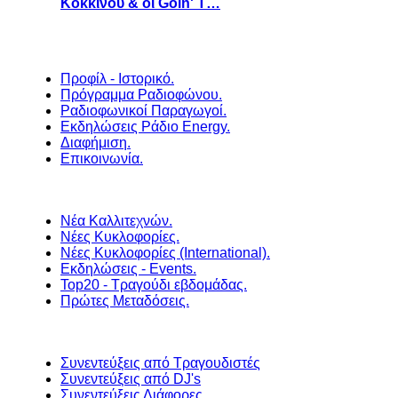
Κοκκίνου & οι Goin' T…
Προφίλ - Ιστορικό.
Πρόγραμμα Ραδιοφώνου.
Ραδιοφωνικοί Παραγωγοί.
Εκδηλώσεις Ράδιο Energy.
Διαφήμιση.
Επικοινωνία.
Νέα Καλλιτεχνών.
Νέες Κυκλοφορίες.
Νέες Κυκλοφορίες (International).
Εκδηλώσεις - Events.
Top20 - Τραγούδι εβδομάδας.
Πρώτες Μεταδόσεις.
Συνεντεύξεις από Τραγουδιστές
Συνεντεύξεις από DJ's
Συνεντεύξεις Διάφορες