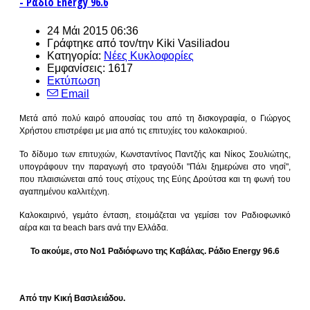
- Ράδιο Energy 96.6
24 Μάι 2015 06:36
Γράφτηκε από τον/την
Kiki Vasiliadou
Κατηγορία:
Νέες Κυκλοφορίες
Εμφανίσεις: 1617
Εκτύπωση
Email
Μετά από πολύ καιρό απουσίας του από τη δισκογραφία, ο Γιώργος
Χρήστου επιστρέφει με μια από τις επιτυχίες του καλοκαιριού.
Το δίδυμο των επιτυχιών, Κωνσταντίνος Παντζής και Νίκος Σουλιώτης,
υπογράφουν την παραγωγή στο τραγούδι "Πάλι ξημερώνει στο νησί",
που πλαισιώνεται από τους στίχους της Εύης Δρούτσα και τη φωνή του
αγαπημένου καλλιτέχνη.
Καλοκαιρινό, γεμάτο ένταση, ετοιμάζεται να γεμίσει τον Ραδιοφωνικό
αέρα και τα beach bars ανά την Ελλάδα.
Το ακούμε, στο Νο1 Ραδιόφωνο της Καβάλας. Ράδιο Energy 96.6
Από την Κική Βασιλειάδου.