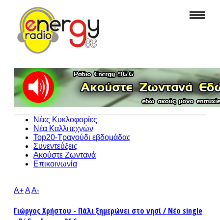
Νέες Κυκλοφορίες
Νέα Καλλιτεχνών
Top20-Τραγούδι εβδομάδας
Συνεντεύξεις
Ακούστε Ζωντανά
Επικοινωνία
A+
A
A-
Γιώργος Χρήστου - Πάλι ξημερώνει στο νησί / Νέο single