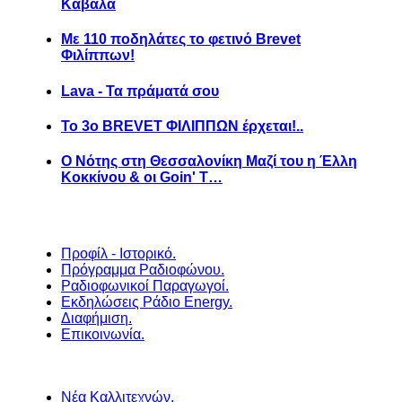
Καβάλα
Με 110 ποδηλάτες το φετινό Brevet
Φιλίππων!
Lava - Τα πράματά σου
Το 3ο BREVET ΦΙΛΙΠΠΩΝ έρχεται!..
Ο Νότης στη Θεσσαλονίκη Μαζί του η Έλλη
Κοκκίνου & οι Goin' T…
Προφίλ - Ιστορικό.
Πρόγραμμα Ραδιοφώνου.
Ραδιοφωνικοί Παραγωγοί.
Εκδηλώσεις Ράδιο Energy.
Διαφήμιση.
Επικοινωνία.
Νέα Καλλιτεχνών.