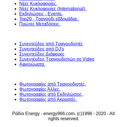
Νέες Κυκλοφορίες.
Νέες Κυκλοφορίες (International).
Εκδηλώσεις - Events.
Top20 - Τραγούδι εβδομάδας.
Πρώτες Μεταδόσεις.
Συνεντεύξεις από Τραγουδιστές
Συνεντεύξεις από DJ's
Συνεντεύξεις Διάφορες
Συνεντέυξεις Τραγουδιστών σε Video
Αφιερώματα.
Φωτογραφίες από Τραγουδιστές.
Φωτογραφίες Άλλες.
Φωτογραφίες από Εκδηλώσεις.
Φωτογραφίες από Ακροατές.
Ράδιο Energy - energy966.com. (c)1996 - 2020 - All
rights reserved.