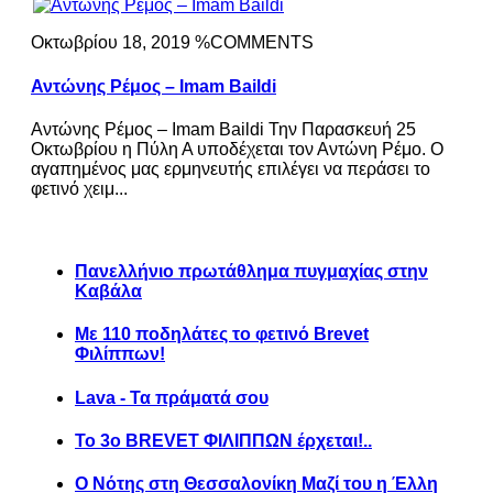
Οκτωβρίου 18, 2019 %COMMENTS
Αντώνης Ρέμος – Imam Baildi
Αντώνης Ρέμος – Imam Baildi Την Παρασκευή 25
Οκτωβρίου η Πύλη Α υποδέχεται τον Αντώνη Ρέμο. Ο
αγαπημένος μας ερμηνευτής επιλέγει να περάσει το
φετινό χειμ...
Πανελλήνιο πρωτάθλημα πυγμαχίας στην
Καβάλα
Με 110 ποδηλάτες το φετινό Brevet
Φιλίππων!
Lava - Τα πράματά σου
Το 3ο BREVET ΦΙΛΙΠΠΩΝ έρχεται!..
Ο Νότης στη Θεσσαλονίκη Μαζί του η Έλλη