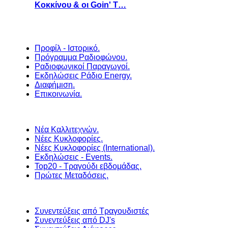
Κοκκίνου & οι Goin' T…
Προφίλ - Ιστορικό.
Πρόγραμμα Ραδιοφώνου.
Ραδιοφωνικοί Παραγωγοί.
Εκδηλώσεις Ράδιο Energy.
Διαφήμιση.
Επικοινωνία.
Νέα Καλλιτεχνών.
Νέες Κυκλοφορίες.
Νέες Κυκλοφορίες (International).
Εκδηλώσεις - Events.
Top20 - Τραγούδι εβδομάδας.
Πρώτες Μεταδόσεις.
Συνεντεύξεις από Τραγουδιστές
Συνεντεύξεις από DJ's