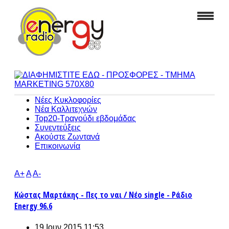
Νέες Κυκλοφορίες
Νέα Καλλιτεχνών
Top20-Τραγούδι εβδομάδας
Συνεντεύξεις
Ακούστε Ζωντανά
Επικοινωνία
A+
A
A-
Κώστας Μαρτάκης - Πες το ναι / Νέο single - Ράδιο
Energy 96.6
19 Ιουν 2015 11:53