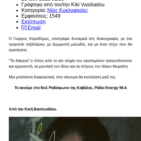
Γράφτηκε από τον/την
Kiki Vasiliadou
Κατηγορία:
Νέες Κυκλοφορίες
Εμφανίσεις: 1549
Εκτύπωση
Email
Ο Γιώργος Καραδήμος, επιστρέφει δυναμικά στη δισκογραφία, με ένα
τραγούδι ταξιδιάρικο, με ξεχωριστή μελωδία, και με έναν στίχο που θα
αγαπήσετε.
"Τα δάκρυα" ο τίτλος από το νέο single του αγαπημένου τραγουδοποιού
και ερμηνευτή, σε μουσική του ίδιου και σε στίχους του Νίκου Μωραϊτη.
Μια μπαλάντα διαφορετική, που σίγουρα θα κολλήσετε μαζί της.
Το ακούμε στο Νο1 Ραδιόφωνο της Καβάλας. Ράδιο Energy 96.6
Από την Κική Βασιλειάδου.