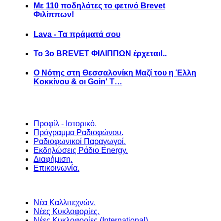
Με 110 ποδηλάτες το φετινό Brevet
Φιλίππων!
Lava - Τα πράματά σου
Το 3ο BREVET ΦΙΛΙΠΠΩΝ έρχεται!..
Ο Νότης στη Θεσσαλονίκη Μαζί του η Έλλη
Κοκκίνου & οι Goin' T…
Προφίλ - Ιστορικό.
Πρόγραμμα Ραδιοφώνου.
Ραδιοφωνικοί Παραγωγοί.
Εκδηλώσεις Ράδιο Energy.
Διαφήμιση.
Επικοινωνία.
Νέα Καλλιτεχνών.
Νέες Κυκλοφορίες.
Νέες Κυκλοφορίες (International).