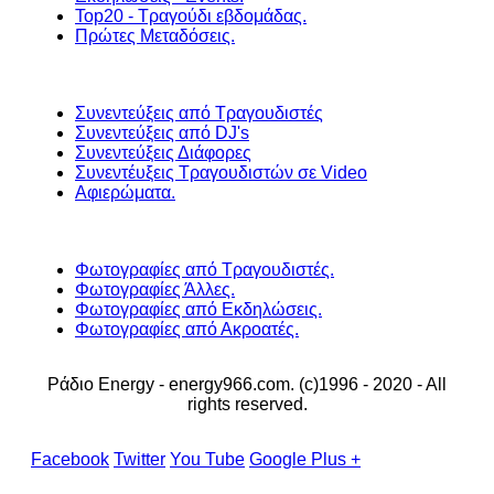
Top20 - Τραγούδι εβδομάδας.
Πρώτες Μεταδόσεις.
Συνεντεύξεις από Τραγουδιστές
Συνεντεύξεις από DJ's
Συνεντεύξεις Διάφορες
Συνεντέυξεις Τραγουδιστών σε Video
Αφιερώματα.
Φωτογραφίες από Τραγουδιστές.
Φωτογραφίες Άλλες.
Φωτογραφίες από Εκδηλώσεις.
Φωτογραφίες από Ακροατές.
Ράδιο Energy - energy966.com. (c)1996 - 2020 - All
rights reserved.
Facebook
Twitter
You Tube
Google Plus +