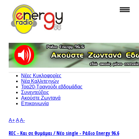
Νέες Κυκλοφορίες
Νέα Καλλιτεχνών
Top20-Τραγούδι εβδομάδας
Συνεντεύξεις
Ακούστε Ζωντανά
Επικοινωνία
A+
A
A-
REC - Και σε θυμάμαι / Νέο single - Ράδιο Energy 96.6