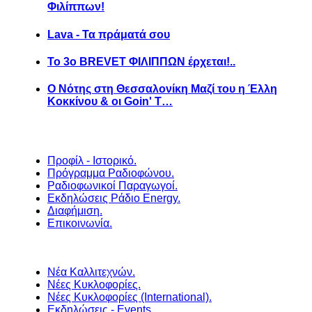
Φιλίππων!
Lava - Τα πράματά σου
Το 3ο BREVET ΦΙΛΙΠΠΩΝ έρχεται!..
Ο Νότης στη Θεσσαλονίκη Μαζί του η Έλλη
Κοκκίνου & οι Goin' T…
Προφίλ - Ιστορικό.
Πρόγραμμα Ραδιοφώνου.
Ραδιοφωνικοί Παραγωγοί.
Εκδηλώσεις Ράδιο Energy.
Διαφήμιση.
Επικοινωνία.
Νέα Καλλιτεχνών.
Νέες Κυκλοφορίες.
Νέες Κυκλοφορίες (International).
Εκδηλώσεις - Events.