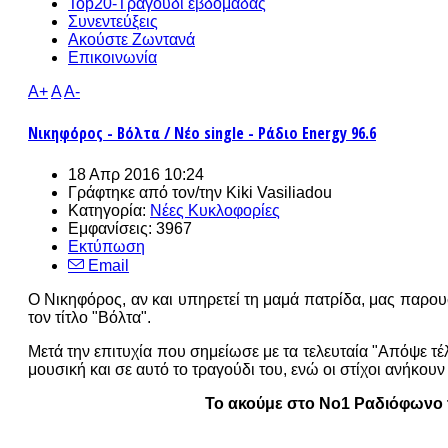
Top20-Τραγούδι εβδομάδας
Συνεντεύξεις
Ακούστε Ζωντανά
Επικοινωνία
A+
A
A-
Νικηφόρος - Βόλτα / Νέο single - Ράδιο Energy 96.6
18 Απρ 2016 10:24
Γράφτηκε από τον/την
Kiki Vasiliadou
Κατηγορία:
Νέες Κυκλοφορίες
Εμφανίσεις: 3967
Εκτύπωση
Email
Ο Νικηφόρος, αν και υπηρετεί τη μαμά πατρίδα, μας παρου
τον τίτλο "Βόλτα".
Μετά την επιτυχία που σημείωσε με τα τελευταία "Απόψε τ
μουσική και σε αυτό το τραγούδι του, ενώ οι στίχοι ανήκου
Το ακούμε στο Νο1 Ραδιόφωνο τ