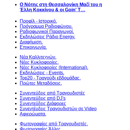
Ο Νότης στη Θεσσαλονίκη Μαζί του η
Έλλη Κοκκίνου & οι Goin' T…
Προφίλ - Ιστορικό.
Πρόγραμμα Ραδιοφώνου.
Ραδιοφωνικοί Παραγωγοί.
Εκδηλώσεις Ράδιο Energy.
Διαφήμιση.
Επικοινωνία.
Νέα Καλλιτεχνών.
Νέες Κυκλοφορίες.
Νέες Κυκλοφορίες (International).
Εκδηλώσεις - Events.
Top20 - Τραγούδι εβδομάδας.
Πρώτες Μεταδόσεις.
Συνεντεύξεις από Τραγουδιστές
Συνεντεύξεις από DJ's
Συνεντεύξεις Διάφορες
Συνεντέυξεις Τραγουδιστών σε Video
Αφιερώματα.
Φωτογραφίες από Τραγουδιστές.
Φωτογραφίες Άλλες.