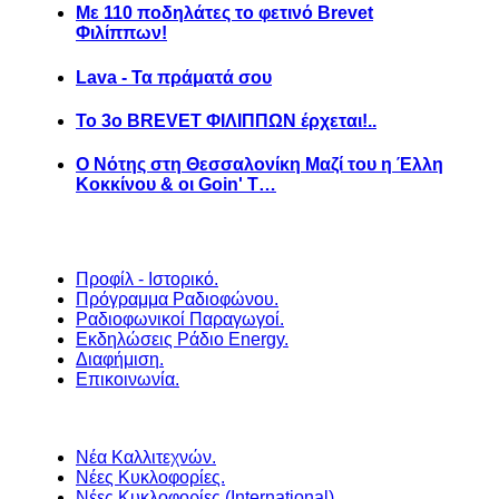
Με 110 ποδηλάτες το φετινό Brevet
Φιλίππων!
Lava - Τα πράματά σου
Το 3ο BREVET ΦΙΛΙΠΠΩΝ έρχεται!..
Ο Νότης στη Θεσσαλονίκη Μαζί του η Έλλη
Κοκκίνου & οι Goin' T…
Προφίλ - Ιστορικό.
Πρόγραμμα Ραδιοφώνου.
Ραδιοφωνικοί Παραγωγοί.
Εκδηλώσεις Ράδιο Energy.
Διαφήμιση.
Επικοινωνία.
Νέα Καλλιτεχνών.
Νέες Κυκλοφορίες.
Νέες Κυκλοφορίες (International).