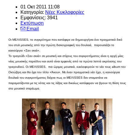
01 Οκτ 2011 11:08
Κατηγορία:
Νέες Κυκλοφορίες
Εμφανίσεις: 3941
Εκτύπωση
Email
Οι MEΛISSES, το συγκρότημα που κατάφερε να δημιουργήσει ένα πραγματικά δικό
του στυλ μουσικής από την πρώτη δισκογραφική του δουλειά, παρουσιάζει το
καινούργιο «Σαν σκιά».
Το τραγούδι «Σαν σκιά» σε μουσική και στίχους του συγκροτήματος είναι η αρχή μίας
νέας μουσικής περιόδου και αυτό είναι εμφανές από τα πρώτα λεπτά ακρόασης του
τραγουδιού. Οι ΜΕΛΙSSES, πιο ώριμες μουσικά, κυκλοφορούν το νέο τους album τον
Οκτώβρη και θα έχει τον τίτλο «Άκου». Με έναν πραγματικά νέο ήχο, η καινούργια
δουλειά του συγκροτήματος δείχνει πως οι ΜΕΛΙSSES δεν σταματάνε να
πειραματίζονται με τις νότες και τις λέξεις και δικαίως κατάφεραν να βρουν τη θέση τους
στο μουσικό στερέωμα.