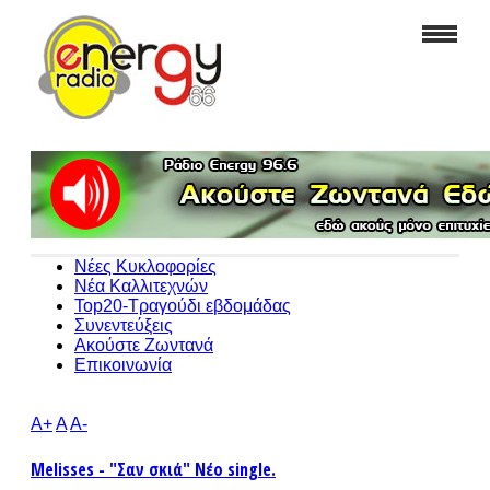
Νέες Κυκλοφορίες
Νέα Καλλιτεχνών
Top20-Τραγούδι εβδομάδας
Συνεντεύξεις
Ακούστε Ζωντανά
Επικοινωνία
A+
A
A-
Melisses - "Σαν σκιά" Νέο single.