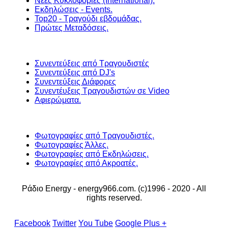
Νέες Κυκλοφορίες (International).
Εκδηλώσεις - Events.
Top20 - Τραγούδι εβδομάδας.
Πρώτες Μεταδόσεις.
Συνεντεύξεις από Τραγουδιστές
Συνεντεύξεις από DJ's
Συνεντεύξεις Διάφορες
Συνεντέυξεις Τραγουδιστών σε Video
Αφιερώματα.
Φωτογραφίες από Τραγουδιστές.
Φωτογραφίες Άλλες.
Φωτογραφίες από Εκδηλώσεις.
Φωτογραφίες από Ακροατές.
Ράδιο Energy - energy966.com. (c)1996 - 2020 - All
rights reserved.
Facebook
Twitter
You Tube
Google Plus +