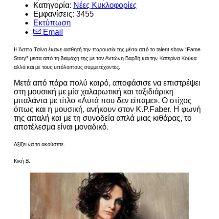
Κατηγορία:
Νέες Κυκλοφορίες
Εμφανίσεις: 3455
Εκτύπωση
Email
Η Άσπα Τσίνα έκανε αισθητή την παρουσία της μέσα από το talent show “Fame
Story” μέσα από τη διαμάχη της με τον Αντώνη Βαρδή και την Κατερίνα Κούκα
αλλά και με τους υπόλοιπους συμμετέχοντες.
Μετά από πάρα πολύ καιρό, αποφάσισε να επιστρέψει
στη μουσική με μία χαλαρωτική και ταξιδιάρικη
μπαλάντα με τίτλο «Αυτά που δεν είπαμε». Ο στίχος
όπως και η μουσική, ανήκουν στον Κ.P.Faber. Η φωνή
της απαλή και με τη συνοδεία απλά μιας κιθάρας, το
αποτέλεσμα είναι μοναδικό.
Αξίζει να το ακούσετε.
Κική Β.