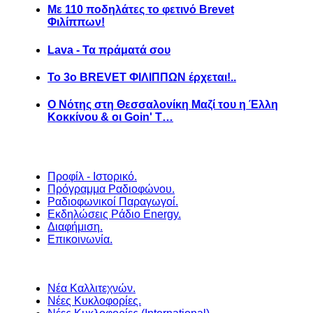
Με 110 ποδηλάτες το φετινό Brevet
Φιλίππων!
Lava - Τα πράματά σου
Το 3ο BREVET ΦΙΛΙΠΠΩΝ έρχεται!..
Ο Νότης στη Θεσσαλονίκη Μαζί του η Έλλη
Κοκκίνου & οι Goin' T…
Προφίλ - Ιστορικό.
Πρόγραμμα Ραδιοφώνου.
Ραδιοφωνικοί Παραγωγοί.
Εκδηλώσεις Ράδιο Energy.
Διαφήμιση.
Επικοινωνία.
Νέα Καλλιτεχνών.
Νέες Κυκλοφορίες.