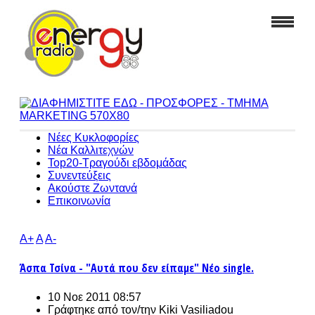
Νέες Κυκλοφορίες
Νέα Καλλιτεχνών
Top20-Τραγούδι εβδομάδας
Συνεντεύξεις
Ακούστε Ζωντανά
Επικοινωνία
A+
A
A-
Άσπα Τσίνα - "Αυτά που δεν είπαμε" Νέο single.
10 Νοε 2011 08:57
Γράφτηκε από τον/την
Kiki Vasiliadou