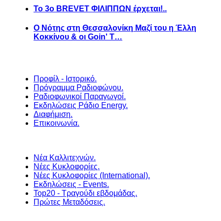
Το 3ο BREVET ΦΙΛΙΠΠΩΝ έρχεται!..
Ο Νότης στη Θεσσαλονίκη Μαζί του η Έλλη
Κοκκίνου & οι Goin' T…
Προφίλ - Ιστορικό.
Πρόγραμμα Ραδιοφώνου.
Ραδιοφωνικοί Παραγωγοί.
Εκδηλώσεις Ράδιο Energy.
Διαφήμιση.
Επικοινωνία.
Νέα Καλλιτεχνών.
Νέες Κυκλοφορίες.
Νέες Κυκλοφορίες (International).
Εκδηλώσεις - Events.
Top20 - Τραγούδι εβδομάδας.
Πρώτες Μεταδόσεις.