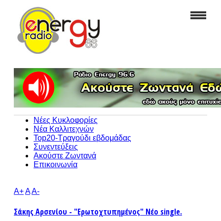
Νέες Κυκλοφορίες
Νέα Καλλιτεχνών
Top20-Τραγούδι εβδομάδας
Συνεντεύξεις
Ακούστε Ζωντανά
Επικοινωνία
A+
A
A-
Σάκης Αρσενίου - "Ερωτοχτυπημένος" Νέο single.