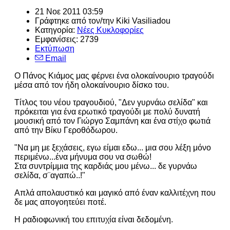
21 Νοε 2011 03:59
Γράφτηκε από τον/την
Kiki Vasiliadou
Κατηγορία:
Νέες Κυκλοφορίες
Εμφανίσεις: 2739
Εκτύπωση
Email
O Πάνος Κιάμος μας φέρνει ένα ολοκαίνουριο τραγούδι
μέσα από τον ήδη ολοκαίνουριο δίσκο του.
Τίτλος του νέου τραγουδιού, "Δεν γυρνάω σελίδα" και
πρόκειται για ένα ερωτικό τραγούδι με πολύ δυνατή
μουσική από τον Γιώργο Σαμπάνη και ένα στίχο φωτιά
από την Βίκυ Γεροθόδωρου.
"Να μη με ξεχάσεις, εγω είμαι εδω... μια σου λέξη μόνο
περιμένω...ένα μήνυμα σου να σωθώ!
Στα συντρίμμια της καρδιάς μου μένω... δε γυρνάω
σελίδα, σ¨αγαπώ..!"
Απλά απολαυστικό και μαγικό από έναν καλλιτέχνη που
δε μας απογοητεύει ποτέ.
Η ραδιοφωνική του επιτυχία είναι δεδομένη.