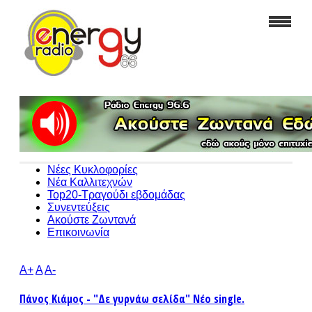
Νέες Κυκλοφορίες
Νέα Καλλιτεχνών
Top20-Τραγούδι εβδομάδας
Συνεντεύξεις
Ακούστε Ζωντανά
Επικοινωνία
A+
A
A-
Πάνος Κιάμος - "Δε γυρνάω σελίδα" Νέο single.