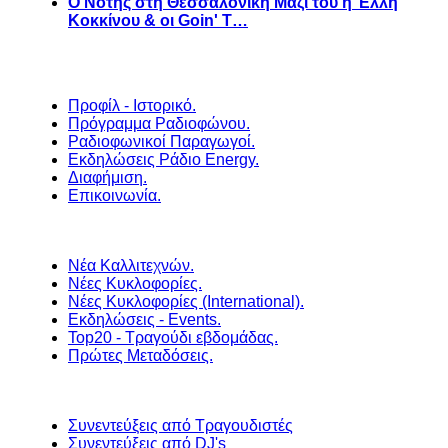
Ο Νότης στη Θεσσαλονίκη Μαζί του η Έλλη
Κοκκίνου & οι Goin' T…
Προφίλ - Ιστορικό.
Πρόγραμμα Ραδιοφώνου.
Ραδιοφωνικοί Παραγωγοί.
Εκδηλώσεις Ράδιο Energy.
Διαφήμιση.
Επικοινωνία.
Νέα Καλλιτεχνών.
Νέες Κυκλοφορίες.
Νέες Κυκλοφορίες (International).
Εκδηλώσεις - Events.
Top20 - Τραγούδι εβδομάδας.
Πρώτες Μεταδόσεις.
Συνεντεύξεις από Τραγουδιστές
Συνεντεύξεις από DJ's