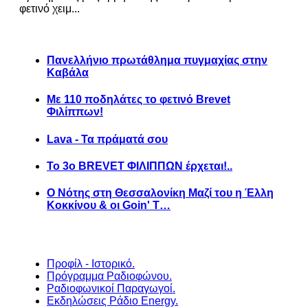
φετινό χειμ...
Πανελλήνιο πρωτάθλημα πυγμαχίας στην
Καβάλα
Με 110 ποδηλάτες το φετινό Brevet
Φιλίππων!
Lava - Τα πράματά σου
Το 3ο BREVET ΦΙΛΙΠΠΩΝ έρχεται!..
Ο Νότης στη Θεσσαλονίκη Μαζί του η Έλλη
Κοκκίνου & οι Goin' T…
Προφίλ - Ιστορικό.
Πρόγραμμα Ραδιοφώνου.
Ραδιοφωνικοί Παραγωγοί.
Εκδηλώσεις Ράδιο Energy.