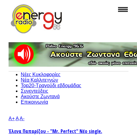
Νέες Κυκλοφορίες
Νέα Καλλιτεχνών
Top20-Τραγούδι εβδομάδας
Συνεντεύξεις
Ακούστε Ζωντανά
Επικοινωνία
A+
A
A-
Έλενα Παπαρίζου - "Mr. Perfect" Νέο single.