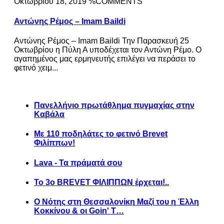
Οκτωβρίου 18, 2019 %COMMENTS
Αντώνης Ρέμος – Imam Baildi
Αντώνης Ρέμος – Imam Baildi Την Παρασκευή 25
Οκτωβρίου η Πύλη Α υποδέχεται τον Αντώνη Ρέμο. Ο
αγαπημένος μας ερμηνευτής επιλέγει να περάσει το
φετινό χειμ...
Πανελλήνιο πρωτάθλημα πυγμαχίας στην
Καβάλα
Με 110 ποδηλάτες το φετινό Brevet
Φιλίππων!
Lava - Τα πράματά σου
Το 3ο BREVET ΦΙΛΙΠΠΩΝ έρχεται!..
Ο Νότης στη Θεσσαλονίκη Μαζί του η Έλλη
Κοκκίνου & οι Goin' T…