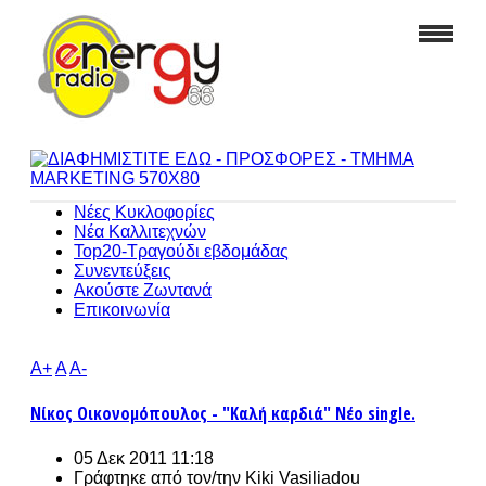
Νέες Κυκλοφορίες
Νέα Καλλιτεχνών
Top20-Τραγούδι εβδομάδας
Συνεντεύξεις
Ακούστε Ζωντανά
Επικοινωνία
A+
A
A-
Νίκος Οικονομόπουλος - "Καλή καρδιά" Νέο single.
05 Δεκ 2011 11:18
Γράφτηκε από τον/την
Kiki Vasiliadou