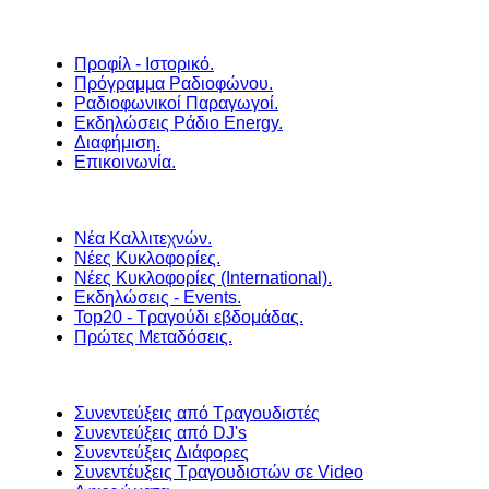
Προφίλ - Ιστορικό.
Πρόγραμμα Ραδιοφώνου.
Ραδιοφωνικοί Παραγωγοί.
Εκδηλώσεις Ράδιο Energy.
Διαφήμιση.
Επικοινωνία.
Νέα Καλλιτεχνών.
Νέες Κυκλοφορίες.
Νέες Κυκλοφορίες (International).
Εκδηλώσεις - Events.
Top20 - Τραγούδι εβδομάδας.
Πρώτες Μεταδόσεις.
Συνεντεύξεις από Τραγουδιστές
Συνεντεύξεις από DJ's
Συνεντεύξεις Διάφορες
Συνεντέυξεις Τραγουδιστών σε Video