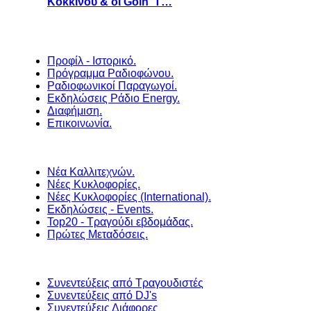
Κοκκίνου & οι Goin' T…
Προφίλ - Ιστορικό.
Πρόγραμμα Ραδιοφώνου.
Ραδιοφωνικοί Παραγωγοί.
Εκδηλώσεις Ράδιο Energy.
Διαφήμιση.
Επικοινωνία.
Νέα Καλλιτεχνών.
Νέες Κυκλοφορίες.
Νέες Κυκλοφορίες (International).
Εκδηλώσεις - Events.
Top20 - Τραγούδι εβδομάδας.
Πρώτες Μεταδόσεις.
Συνεντεύξεις από Τραγουδιστές
Συνεντεύξεις από DJ's
Συνεντεύξεις Διάφορες