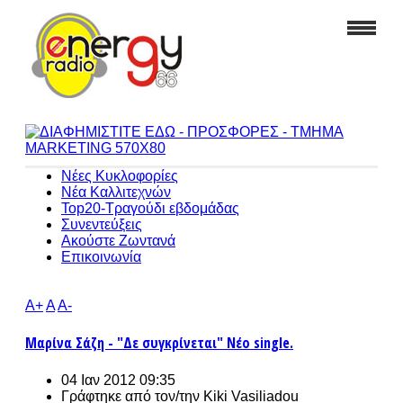
Νέες Κυκλοφορίες
Νέα Καλλιτεχνών
Top20-Τραγούδι εβδομάδας
Συνεντεύξεις
Ακούστε Ζωντανά
Επικοινωνία
A+
A
A-
Μαρίνα Σάζη - "Δε συγκρίνεται" Νέο single.
04 Ιαν 2012 09:35
Γράφτηκε από τον/την
Kiki Vasiliadou