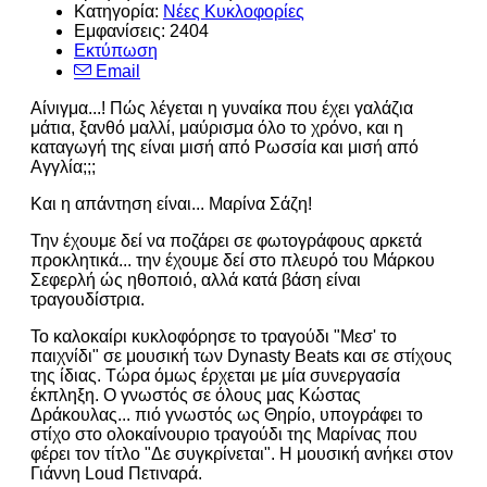
Κατηγορία:
Νέες Κυκλοφορίες
Εμφανίσεις: 2404
Εκτύπωση
Email
Αίνιγμα...! Πώς λέγεται η γυναίκα που έχει γαλάζια
μάτια, ξανθό μαλλί, μαύρισμα όλο το χρόνο, και η
καταγωγή της είναι μισή από Ρωσσία και μισή από
Αγγλία;;;
Και η απάντηση είναι... Μαρίνα Σάζη!
Την έχουμε δεί να ποζάρει σε φωτογράφους αρκετά
προκλητικά... την έχουμε δεί στο πλευρό του Μάρκου
Σεφερλή ώς ηθοποιό, αλλά κατά βάση είναι
τραγουδίστρια.
Το καλοκαίρι κυκλοφόρησε το τραγούδι "Μεσ' το
παιχνίδι" σε μουσική των Dynasty Beats και σε στίχους
της ίδιας. Τώρα όμως έρχεται με μία συνεργασία
έκπληξη. Ο γνωστός σε όλους μας Κώστας
Δράκουλας... πιό γνωστός ως Θηρίο, υπογράφει το
στίχο στο ολοκαίνουριο τραγούδι της Μαρίνας που
φέρει τον τίτλο "Δε συγκρίνεται". Η μουσική ανήκει στον
Γιάννη Loud Πετιναρά.