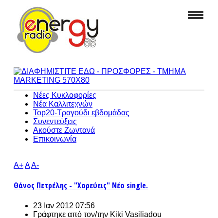
Νέες Κυκλοφορίες
Νέα Καλλιτεχνών
Top20-Τραγούδι εβδομάδας
Συνεντεύξεις
Ακούστε Ζωντανά
Επικοινωνία
A+
A
A-
Θάνος Πετρέλης - "Χορεύεις" Νέο single.
23 Ιαν 2012 07:56
Γράφτηκε από τον/την
Kiki Vasiliadou