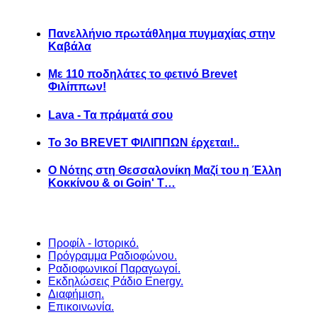
Πανελλήνιο πρωτάθλημα πυγμαχίας στην
Καβάλα
Με 110 ποδηλάτες το φετινό Brevet
Φιλίππων!
Lava - Τα πράματά σου
Το 3ο BREVET ΦΙΛΙΠΠΩΝ έρχεται!..
Ο Νότης στη Θεσσαλονίκη Μαζί του η Έλλη
Κοκκίνου & οι Goin' T…
Προφίλ - Ιστορικό.
Πρόγραμμα Ραδιοφώνου.
Ραδιοφωνικοί Παραγωγοί.
Εκδηλώσεις Ράδιο Energy.
Διαφήμιση.
Επικοινωνία.