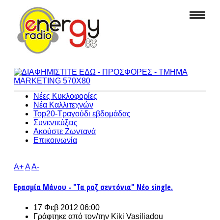
Νέες Κυκλοφορίες
Νέα Καλλιτεχνών
Top20-Τραγούδι εβδομάδας
Συνεντεύξεις
Ακούστε Ζωντανά
Επικοινωνία
A+
A
A-
Ερασμία Μάνου - "Τα ροζ σεντόνια" Νέο single.
17 Φεβ 2012 06:00
Γράφτηκε από τον/την
Kiki Vasiliadou