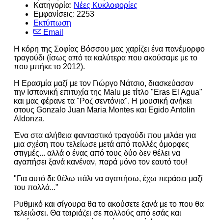
Κατηγορία:
Νέες Κυκλοφορίες
Εμφανίσεις: 2253
Εκτύπωση
Email
Η κόρη της Σοφίας Βόσσου μας χαρίζει ένα πανέμορφο
τραγούδι (ίσως από τα καλύτερα που ακούσαμε με το
που μπήκε το 2012).
Η Ερασμία μαζί με τον Γιώργο Νάτσιο, διασκεύασαν
την Ισπανική επιτυχία της Malu με τίτλο "Eras El Agua"
και μας φέρανε τα "Ροζ σεντόνια". Η μουσική ανήκει
στους Gonzalo Juan Maria Montes και Egido Antolin
Aldonza.
Ένα στα αλήθεια φανταστικό τραγούδι που μιλάει για
μια σχέση που τελείωσε μετά από πολλές όμορφες
στιγμές... αλλά ο ένας από τους δύο δεν θέλει να
αγαπήσει ξανά κανέναν, παρά μόνο τον εαυτό του!
"Για αυτό δε θέλω πάλι να αγαπήσω, έχω περάσει μαζί
του πολλά..."
Ρυθμικό και σίγουρα θα το ακούσετε ξανά με το που θα
τελειώσει. Θα ταιριάζει σε πολλούς από εσάς και