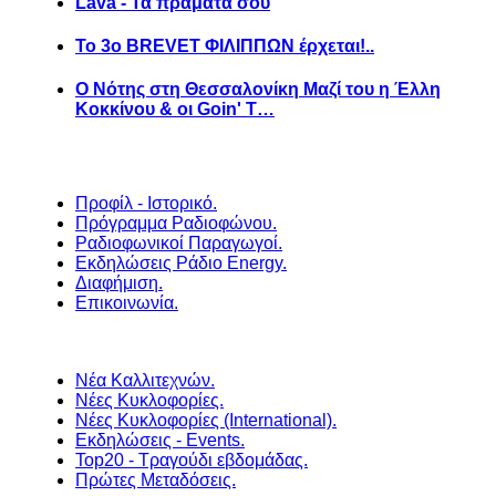
Lava - Τα πράματά σου
Το 3ο BREVET ΦΙΛΙΠΠΩΝ έρχεται!..
Ο Νότης στη Θεσσαλονίκη Μαζί του η Έλλη
Κοκκίνου & οι Goin' T…
Προφίλ - Ιστορικό.
Πρόγραμμα Ραδιοφώνου.
Ραδιοφωνικοί Παραγωγοί.
Εκδηλώσεις Ράδιο Energy.
Διαφήμιση.
Επικοινωνία.
Νέα Καλλιτεχνών.
Νέες Κυκλοφορίες.
Νέες Κυκλοφορίες (International).
Εκδηλώσεις - Events.
Top20 - Τραγούδι εβδομάδας.
Πρώτες Μεταδόσεις.