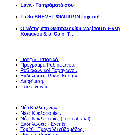
Lava - Τα πράματά σου
Το 3ο BREVET ΦΙΛΙΠΠΩΝ έρχεται!..
Ο Νότης στη Θεσσαλονίκη Μαζί του η Έλλη
Κοκκίνου & οι Goin' T…
Προφίλ - Ιστορικό.
Πρόγραμμα Ραδιοφώνου.
Ραδιοφωνικοί Παραγωγοί.
Εκδηλώσεις Ράδιο Energy.
Διαφήμιση.
Επικοινωνία.
Νέα Καλλιτεχνών.
Νέες Κυκλοφορίες.
Νέες Κυκλοφορίες (International).
Εκδηλώσεις - Events.
Top20 - Τραγούδι εβδομάδας.
Πρώτες Μεταδόσεις.