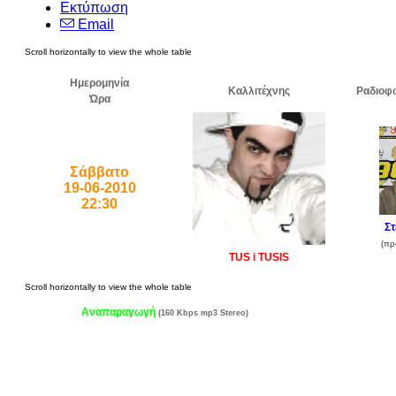
Εκτύπωση
Email
Ημερομηνία
Καλλιτέχνης
Ραδιοφ
Ώρα
Σάββατο
19-06-2010
22:30
Στ
(πρ
TUS i TUSIS
Αναπαραγωγή
(160 Kbps mp3 Stereo)