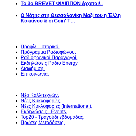
Το 3ο BREVET ΦΙΛΙΠΠΩΝ έρχεται!..
Ο Νότης στη Θεσσαλονίκη Μαζί του η Έλλη
Κοκκίνου & οι Goin' T…
Προφίλ - Ιστορικό.
Πρόγραμμα Ραδιοφώνου.
Ραδιοφωνικοί Παραγωγοί.
Εκδηλώσεις Ράδιο Energy.
Διαφήμιση.
Επικοινωνία.
Νέα Καλλιτεχνών.
Νέες Κυκλοφορίες.
Νέες Κυκλοφορίες (International).
Εκδηλώσεις - Events.
Top20 - Τραγούδι εβδομάδας.
Πρώτες Μεταδόσεις.