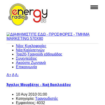
Νέες Κυκλοφορίες
Νέα Καλλιτεχνών
Top20-Τραγούδι εβδομάδας
Συνεντεύξεις
Ακούστε Ζωντανά
Επικοινωνία
A+
A
A-
Άγγελος Μουρβάτης - Κική Βασιλειάδου
10 Αυγ 2010 01:00
Κατηγορία:
Τραγουδιστές
Εμφανίσεις: 4032