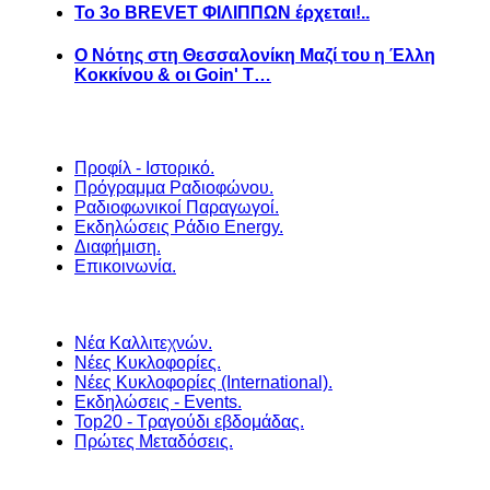
Το 3ο BREVET ΦΙΛΙΠΠΩΝ έρχεται!..
Ο Νότης στη Θεσσαλονίκη Μαζί του η Έλλη
Κοκκίνου & οι Goin' T…
Προφίλ - Ιστορικό.
Πρόγραμμα Ραδιοφώνου.
Ραδιοφωνικοί Παραγωγοί.
Εκδηλώσεις Ράδιο Energy.
Διαφήμιση.
Επικοινωνία.
Νέα Καλλιτεχνών.
Νέες Κυκλοφορίες.
Νέες Κυκλοφορίες (International).
Εκδηλώσεις - Events.
Top20 - Τραγούδι εβδομάδας.
Πρώτες Μεταδόσεις.