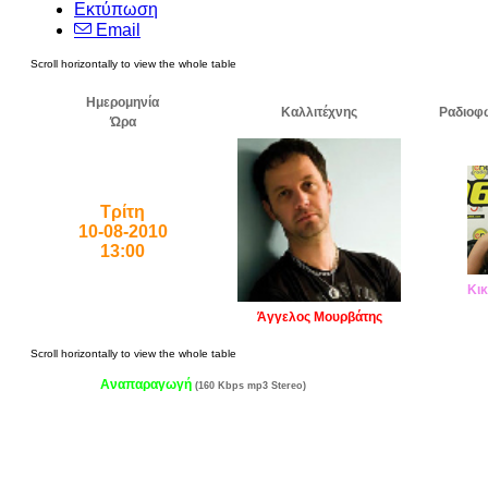
Εκτύπωση
Email
Ημερομηνία
Καλλιτέχνης
Ραδιοφ
Ώρα
Τρίτη
10-08-2010
13:00
Κικ
Άγγελος Μουρβάτης
Αναπαραγωγή
(160 Kbps mp3 Stereo)