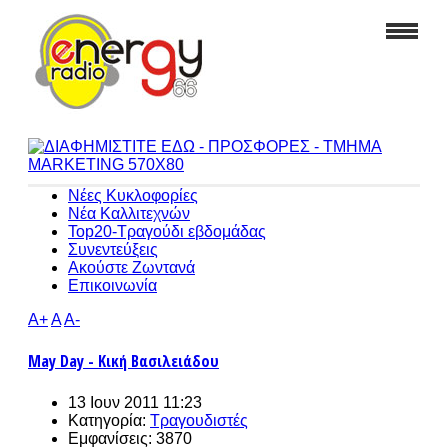
Νέες Κυκλοφορίες
Νέα Καλλιτεχνών
Top20-Τραγούδι εβδομάδας
Συνεντεύξεις
Ακούστε Ζωντανά
Επικοινωνία
A+
A
A-
May Day - Κική Βασιλειάδου
13 Ιουν 2011 11:23
Κατηγορία:
Τραγουδιστές
Εμφανίσεις: 3870