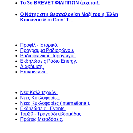
Το 3ο BREVET ΦΙΛΙΠΠΩΝ έρχεται!..
Ο Νότης στη Θεσσαλονίκη Μαζί του η Έλλη
Κοκκίνου & οι Goin' T…
Προφίλ - Ιστορικό.
Πρόγραμμα Ραδιοφώνου.
Ραδιοφωνικοί Παραγωγοί.
Εκδηλώσεις Ράδιο Energy.
Διαφήμιση.
Επικοινωνία.
Νέα Καλλιτεχνών.
Νέες Κυκλοφορίες.
Νέες Κυκλοφορίες (International).
Εκδηλώσεις - Events.
Top20 - Τραγούδι εβδομάδας.
Πρώτες Μεταδόσεις.