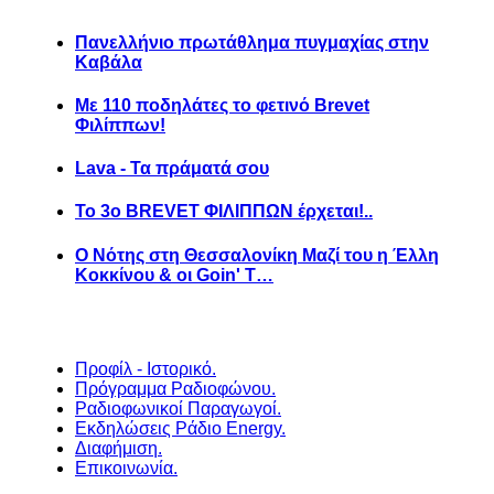
Πανελλήνιο πρωτάθλημα πυγμαχίας στην
Καβάλα
Με 110 ποδηλάτες το φετινό Brevet
Φιλίππων!
Lava - Τα πράματά σου
Το 3ο BREVET ΦΙΛΙΠΠΩΝ έρχεται!..
Ο Νότης στη Θεσσαλονίκη Μαζί του η Έλλη
Κοκκίνου & οι Goin' T…
Προφίλ - Ιστορικό.
Πρόγραμμα Ραδιοφώνου.
Ραδιοφωνικοί Παραγωγοί.
Εκδηλώσεις Ράδιο Energy.
Διαφήμιση.
Επικοινωνία.