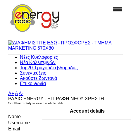
Νέες Κυκλοφορίες
Νέα Καλλιτεχνών
Top20-Τραγούδι εβδομάδας
Συνεντεύξεις
Ακούστε Ζωντανά
Επικοινωνία
A+
A
A-
ΡΑΔΙΟ ENERGY - ΕΓΓΡΑΦΗ ΝΕΟΥ ΧΡΗΣΤΗ.
Account details
Name
Username
Email