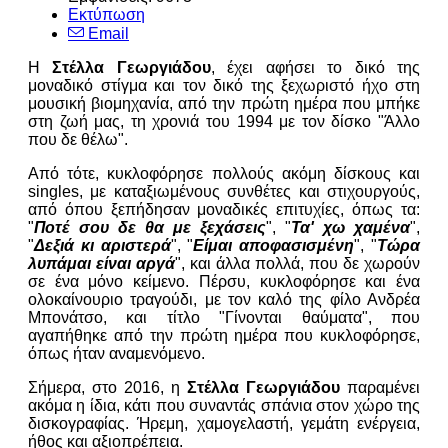
Εκτύπωση
Email
Η
Στέλλα Γεωργιάδου
, έχει αφήσει το δικό της
μοναδικό στίγμα και τον δικό της ξεχωριστό ήχο στη
μουσική βιομηχανία, από την πρώτη ημέρα που μπήκε
στη ζωή μας, τη χρονιά του 1994 με τον δίσκο "Άλλο
που δε θέλω".
Από τότε, κυκλοφόρησε πολλούς ακόμη δίσκους και
singles, με καταξιωμένους συνθέτες και στιχουργούς,
από όπου ξεπήδησαν μοναδικές επιτυχίες, όπως τα:
"
Ποτέ σου δε θα με ξεχάσεις
", "
Τα' χω χαμένα
",
"
Δεξιά κι αριστερά
", "
Είμαι αποφασισμένη
", "
Τώρα
λυπάμαι είναι αργά
", και άλλα πολλά, που δε χωρούν
σε ένα μόνο κείμενο. Πέρσυ, κυκλοφόρησε και ένα
ολοκαίνουριο τραγούδι, με τον καλό της φίλο Ανδρέα
Μπονάτσο, και τίτλο "Γίνονται θαύματα", που
αγαπήθηκε από την πρώτη ημέρα που κυκλοφόρησε,
όπως ήταν αναμενόμενο.
Σήμερα, στο 2016, η
Στέλλα Γεωργιάδου
παραμένει
ακόμα η ίδια, κάτι που συναντάς σπάνια στον χώρο της
δισκογραφίας. Ήρεμη, χαμογελαστή, γεμάτη ενέργεια,
ήθος και αξιοπρέπεια.