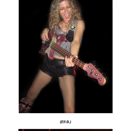
(Efi B.)