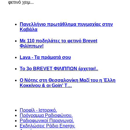
φετινό χειμ...
Πανελλήνιο πρωτάθλημα πυγμαχίας στην
Καβάλα
Με 110 ποδηλάτες το φετινό Brevet
Φιλίππων!
Lava - Τα πράματά σου
Το 3ο BREVET ΦΙΛΙΠΠΩΝ έρχεται!..
Ο Νότης στη Θεσσαλονίκη Μαζί του η Έλλη
Κοκκίνου & οι Goin' T…
Προφίλ - Ιστορικό.
Πρόγραμμα Ραδιοφώνου.
Ραδιοφωνικοί Παραγωγοί.
Εκδηλώσεις Ράδιο Energy.