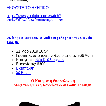
ΑΚΟΥΣΤΕ ΤΟ ΗΧΗΤΙΚΟ
https://www.youtube.com/watch?
v=dwStFc4fjDk&feature=youtu.be
Ο Νότης στη Θεσσαλονίκη Μαζί του η Έλλη Κοκκίνου & οι Goin'
Through!
21 Μαρ 2019 10:54
Γράφτηκε από τον/την Radio Energy 966 Admin
Κατηγορία:
Νέα Καλλιτεχνών
Εμφανίσεις: 6300
Εκτύπωση
Email
Ο Νότης στη Θεσσαλονίκη
Μαζί του η Έλλη Κοκκίνου & οι Goin' Through!