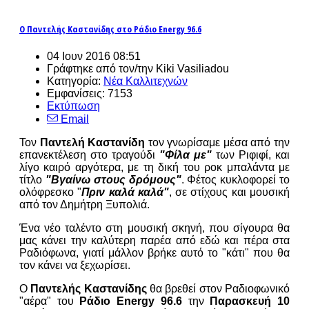
Ο Παντελής Καστανίδης στο Ράδιο Energy 96.6
04 Ιουν 2016 08:51
Γράφτηκε από τον/την Kiki Vasiliadou
Κατηγορία:
Νέα Καλλιτεχνών
Εμφανίσεις: 7153
Εκτύπωση
Email
Τον
Παντελή Καστανίδη
τον γνωρίσαμε μέσα από την
επανεκτέλεση στο τραγούδι
"Φίλα με"
των Ριφιφί, και
λίγο καιρό αργότερα, με τη δική του ροκ μπαλάντα με
τίτλο
"Βγαίνω στους δρόμους"
. Φέτος κυκλοφορεί το
ολόφρεσκο "
Πριν καλά καλά"
, σε στίχους και μουσική
από τον Δημήτρη Ξυπολιά.
Ένα νέο ταλέντο στη μουσική σκηνή, που σίγουρα θα
μας κάνει την καλύτερη παρέα από εδώ και πέρα στα
Ραδιόφωνα, γιατί μάλλον βρήκε αυτό το "κάτι" που θα
τον κάνει να ξεχωρίσει.
Ο
Παντελής Καστανίδης
θα βρεθεί στον Ραδιοφωνικό
"αέρα" του
Ράδιο Energy 96.6
την
Παρασκευή 10