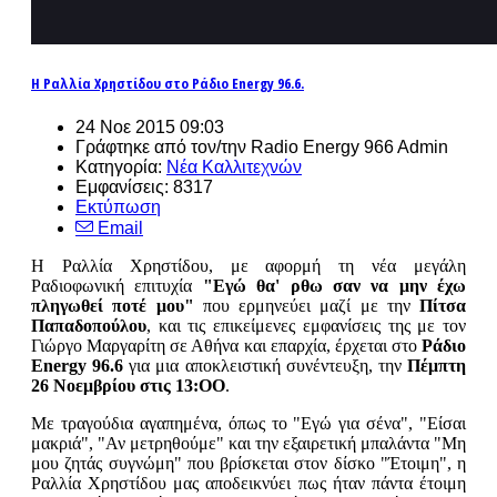
Η Ραλλία Χρηστίδου στο Ράδιο Energy 96.6.
24 Νοε 2015 09:03
Γράφτηκε από τον/την Radio Energy 966 Admin
Κατηγορία:
Νέα Καλλιτεχνών
Εμφανίσεις: 8317
Εκτύπωση
Email
Η Ραλλία Χρηστίδου, με αφορμή τη νέα μεγάλη
Ραδιοφωνική επιτυχία
"Εγώ θα' ρθω σαν να μην έχω
πληγωθεί ποτέ μου"
που ερμηνεύει μαζί με την
Πίτσα
Παπαδοπούλου
, και τις επικείμενες εμφανίσεις της με τον
Γιώργο Μαργαρίτη σε Αθήνα και επαρχία, έρχεται στο
Ράδιο
Energy 96.6
για μια αποκλειστική συνέντευξη, την
Πέμπτη
26 Νοεμβρίου στις 13:ΟΟ
.
Με τραγούδια αγαπημένα, όπως το "Εγώ για σένα", "Είσαι
μακριά", "Αν μετρηθούμε" και την εξαιρετική μπαλάντα "Μη
μου ζητάς συγνώμη" που βρίσκεται στον δίσκο "Έτοιμη", η
Ραλλία Χρηστίδου μας αποδεικνύει πως ήταν πάντα έτοιμη