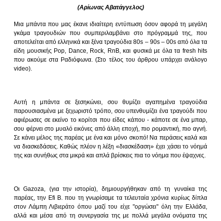
(Αρίωνας Αβατάγγελος)
Μια μπάντα που μας έκανε ιδιαίτερη εντύπωση όσον αφορά τη μεγάλη
γκάμα τραγουδιών που συμπεριλαμβάνει στο πρόγραμμά της, που
αποτελείται από ελληνικά και ξένα τραγούδια 80s – 90s – 00s από όλα τα
είδη μουσικής Pop, Dance, Rock, RnB, και φυσικά με όλα τα fresh hits
που ακούμε στα Ραδιόφωνα. (Στο τέλος του άρθρου υπάρχει ανάλογο
video).
Αυτή η μπάντα σε ξεσηκώνει, σου θυμίζει αγαπημένα τραγούδια
παρουσιασμένα με ξεχωριστό τρόπο, σου υπενθυμίζει ένα τραγούδι που
αφιέρωσες σε εκείνο το κορίτσι που είδες κάπου - κάποτε σε ένα μπαρ,
σου φέρνει στο μυαλό εικόνες από άλλη εποχή, πιο ρομαντική, πιο αγνή.
Σε κάνει μέλος της παρέας με ένα και μόνο σκοπό! Να περάσεις καλά και
να διασκεδάσεις. Καθώς πλέον η λέξη «διασκέδαση» έχει χάσει το νόημά
της και συνήθως στα μικρά και απλά βρίσκεις πια το νόημα που έψαχνες.
Οι Gazoza, (για την ιστορία), δημιουργήθηκαν από τη γυναίκα της
παρέας, την Efi B. που τη γνωρίσαμε τα τελευταία χρόνια κυρίως δίπλα
στον Λάμπη Λιβιεράτο όπου μαζί του είχε "οργώσει" όλη την Ελλάδα,
αλλά και μέσα από τη συνεργασία της με πολλά μεγάλα ονόματα της