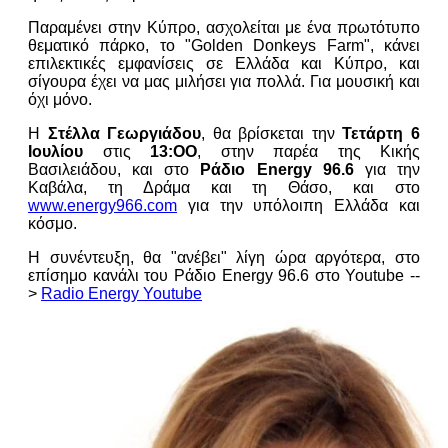
Παραμένει στην Κύπρο, ασχολείται με ένα πρωτότυπο
θεματικό πάρκο, το "Golden Donkeys Farm", κάνει
επιλεκτικές εμφανίσεις σε Ελλάδα και Κύπρο, και
σίγουρα έχει να μας μιλήσει για πολλά. Για μουσική και
όχι μόνο.
Η
Στέλλα Γεωργιάδου
, θα βρίσκεται την
Τετάρτη 6
Ιουλίου
στις
13:ΟΟ
, στην παρέα της Κικής
Βασιλειάδου, και στο
Ράδιο Energy 96.6
για την
Καβάλα, τη Δράμα και τη Θάσο, και στο
www.energy966.com
για την υπόλοιπη Ελλάδα και
κόσμο.
Η συνέντευξη, θα "ανέβει" λίγη ώρα αργότερα, στο
επίσημο κανάλι του Ράδιο Energy 96.6 στο Youtube
--
>
Radio Energy Youtube