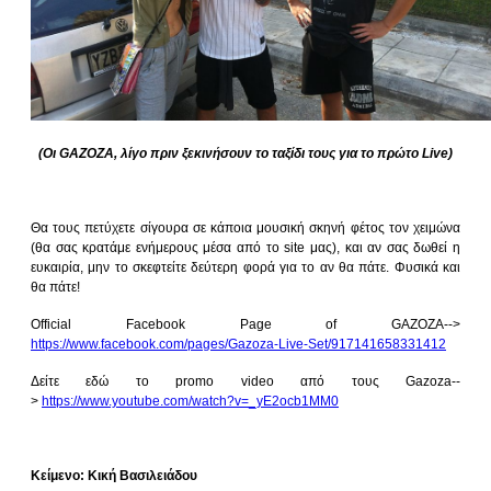
(Οι GAZOZA, λίγο πριν ξεκινήσουν το ταξίδι τους για το πρώτο Live)
Θα τους πετύχετε σίγουρα σε κάποια μουσική σκηνή φέτος τον χειμώνα
(θα σας κρατάμε ενήμερους μέσα από το site μας), και αν σας δωθεί η
ευκαιρία, μην το σκεφτείτε δεύτερη φορά για το αν θα πάτε. Φυσικά και
θα πάτε!
Official Facebook Page of GAZOZA-->
https://www.facebook.com/pages/Gazoza-Live-Set/917141658331412
Δείτε εδώ το promo video από τους Gazoza--
>
https://www.youtube.com/watch?v=_yE2ocb1MM0
Κείμενο: Κική Βασιλειάδου