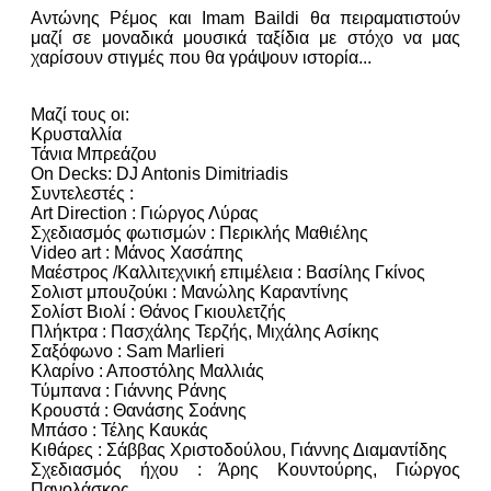
Αντώνης Ρέμος και Imam Baildi θα πειραματιστούν
μαζί σε μοναδικά μουσικά ταξίδια με στόχο να μας
χαρίσουν στιγμές που θα γράψουν ιστορία...
Μαζί τους οι:
Κρυσταλλία
Τάνια Μπρεάζου
On Decks: DJ Antonis Dimitriadis
Συντελεστές :
Art Direction : Γιώργος Λύρας
Σχεδιασμός φωτισμών : Περικλής Μαθιέλης
Video art : Μάνος Χασάπης
Μαέστρος /Καλλιτεχνική επιμέλεια : Βασίλης Γκίνος
Σολιστ μπουζούκι : Μανώλης Καραντίνης
Σολίστ Βιολί : Θάνος Γκιουλετζής
Πλήκτρα : Πασχάλης Τερζής, Μιχάλης Ασίκης
Σαξόφωνο : Sam Marlieri
Κλαρίνο : Αποστόλης Μαλλιάς
Τύμπανα : Γιάννης Ράνης
Κρουστά : Θανάσης Σοάνης
Μπάσο : Τέλης Καυκάς
Κιθάρες : Σάββας Χριστοδούλου, Γιάννης Διαμαντίδης
Σχεδιασμός ήχου : Άρης Κουντούρης, Γιώργος
Πανολάσκος