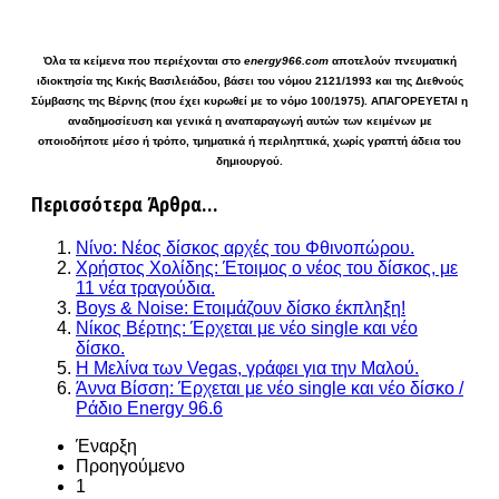
Όλα τα κείμενα που περιέχονται στο
energy966.com
αποτελούν πνευματική
ιδιοκτησία της Κικής Βασιλειάδου, βάσει του νόμου 2121/1993 και της Διεθνούς
Σύμβασης της Βέρνης (που έχει κυρωθεί με το νόμο 100/1975). ΑΠΑΓΟΡΕΥΕΤΑΙ η
αναδημοσίευση και γενικά η αναπαραγωγή αυτών των κειμένων με
οποιοδήποτε μέσο ή τρόπο, τμηματικά ή περιληπτικά, χωρίς γραπτή άδεια του
δημιουργού.
Περισσότερα Άρθρα...
Νίνο: Νέος δίσκος αρχές του Φθινοπώρου.
Χρήστος Χολίδης: Έτοιμος ο νέος του δίσκος, με
11 νέα τραγούδια.
Boys & Noise: Ετοιμάζουν δίσκο έκπληξη!
Νίκος Βέρτης: Έρχεται με νέο single και νέο
δίσκο.
Η Μελίνα των Vegas, γράφει για την Μαλού.
Άννα Βίσση: Έρχεται με νέο single και νέο δίσκο /
Ράδιο Εnergy 96.6
Έναρξη
Προηγούμενο
1