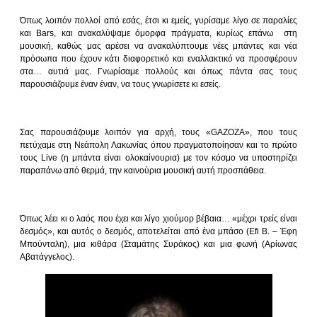
Όπως λοιπόν πολλοί από εσάς, έτσι κι εμείς, γυρίσαμε λίγο σε παραλίες
και Bars, και ανακαλύψαμε όμορφα πράγματα, κυρίως επάνω στη
μουσική, καθώς μας αρέσει να ανακαλύπτουμε νέες μπάντες και νέα
πρόσωπα που έχουν κάτι διαφορετικό και εναλλακτικό να προσφέρουν
στα… αυτιά μας. Γνωρίσαμε πολλούς και όπως πάντα σας τους
παρουσιάζουμε έναν έναν, να τους γνωρίσετε κι εσείς.
Σας παρουσιάζουμε λοιπόν για αρχή, τους «GAZOZA», που τους
πετύχαμε στη Νεάπολη Λακωνίας όπου πραγματοποίησαν και το πρώτο
τους Live (η μπάντα είναι ολοκαίνουρια) με τον κόσμο να υποστηρίζει
παραπάνω από θερμά, την καινούρια μουσική αυτή προσπάθεια.
Όπως λέει κι ο λαός που έχει και λίγο χιούμορ βέβαια… «μέχρι τρείς είναι
δεσμός», και αυτός ο δεσμός, αποτελείται από ένα μπάσο (Efi B. – Έφη
Μπούνταλη), μια κιθάρα (Σταμάτης Συράκος) και μια φωνή (Αρίωνας
Αβατάγγελος).