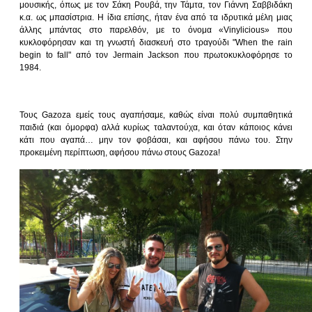
μουσικής, όπως με τον Σάκη Ρουβά, την Τάμτα, τον Γιάννη Σαββιδάκη
κ.α. ως μπασίστρια. Η ίδια επίσης, ήταν ένα από τα ιδρυτικά μέλη μιας
άλλης μπάντας στο παρελθόν, με το όνομα «Vinylicious» που
κυκλοφόρησαν και τη γνωστή διασκευή στο τραγούδι "When the rain
begin to fall" από τον Jermain Jackson που πρωτοκυκλοφόρησε το
1984.
Τους Gazoza εμείς τους αγαπήσαμε, καθώς είναι πολύ συμπαθητικά
παιδιά (και όμορφα) αλλά κυρίως ταλαντούχα, και όταν κάποιος κάνει
κάτι που αγαπά… μην τον φοβάσαι, και αφήσου πάνω του. Στην
προκειμένη περίπτωση, αφήσου πάνω στους Gazoza!