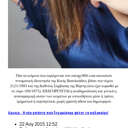
Όλα τα κείμενα που περιέχονται στο energy966.com αποτελούν
πνευματική ιδιοκτησία της Κικής Βασιλειάδου, βάσει του νόμου
2121/1993 και της Διεθνούς Σύμβασης της Βέρνης (που έχει κυρωθεί με
το νόμο 100/1975). ΑΠΑΓΟΡΕΥΕΤΑΙ η αναδημοσίευση και γενικά η
αναπαραγωγή αυτών των κειμένων με οποιοδήποτε μέσο ή τρόπο,
τμηματικά ή περιληπτικά, χωρίς γραπτή άδεια του δημιουργού.
Gazoza - Η νέα μπάντα που ξεχωρίσαμε φέτος το καλοκαίρι!
22 Αυγ 2015 12:52