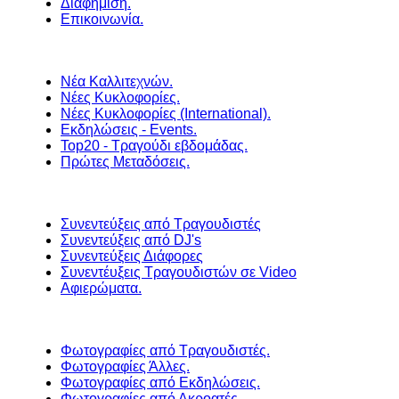
Διαφήμιση.
Επικοινωνία.
Νέα Καλλιτεχνών.
Νέες Κυκλοφορίες.
Νέες Κυκλοφορίες (International).
Εκδηλώσεις - Events.
Top20 - Τραγούδι εβδομάδας.
Πρώτες Μεταδόσεις.
Συνεντεύξεις από Τραγουδιστές
Συνεντεύξεις από DJ's
Συνεντεύξεις Διάφορες
Συνεντέυξεις Τραγουδιστών σε Video
Αφιερώματα.
Φωτογραφίες από Τραγουδιστές.
Φωτογραφίες Άλλες.
Φωτογραφίες από Εκδηλώσεις.
Φωτογραφίες από Ακροατές.