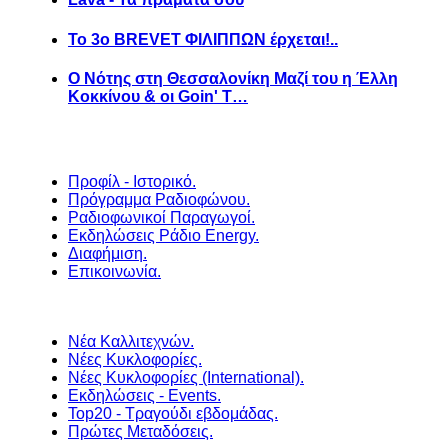
Το 3ο BREVET ΦΙΛΙΠΠΩΝ έρχεται!..
Ο Νότης στη Θεσσαλονίκη Μαζί του η Έλλη
Κοκκίνου & οι Goin' T…
Προφίλ - Ιστορικό.
Πρόγραμμα Ραδιοφώνου.
Ραδιοφωνικοί Παραγωγοί.
Εκδηλώσεις Ράδιο Energy.
Διαφήμιση.
Επικοινωνία.
Νέα Καλλιτεχνών.
Νέες Κυκλοφορίες.
Νέες Κυκλοφορίες (International).
Εκδηλώσεις - Events.
Top20 - Τραγούδι εβδομάδας.
Πρώτες Μεταδόσεις.