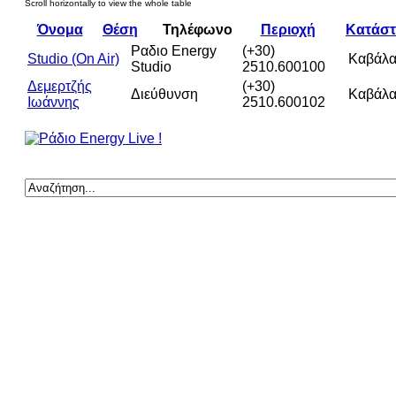
Όνομα
Θέση
Τηλέφωνο
Περιοχή
Κατάσ
Ραδιο Energy
(+30)
Studio (On Air)
Καβάλ
Studio
2510.600100
Δεμερτζής
(+30)
Διεύθυνση
Καβάλ
Ιωάννης
2510.600102