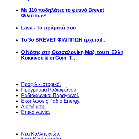
Με 110 ποδηλάτες το φετινό Brevet
Φιλίππων!
Lava - Τα πράματά σου
Το 3ο BREVET ΦΙΛΙΠΠΩΝ έρχεται!..
Ο Νότης στη Θεσσαλονίκη Μαζί του η Έλλη
Κοκκίνου & οι Goin' T…
Προφίλ - Ιστορικό.
Πρόγραμμα Ραδιοφώνου.
Ραδιοφωνικοί Παραγωγοί.
Εκδηλώσεις Ράδιο Energy.
Διαφήμιση.
Επικοινωνία.
Νέα Καλλιτεχνών.