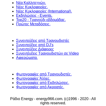
Νέα Καλλιτεχνών.
Νέες Κυκλοφορίες.
Νέες Κυκλοφορίες (International).
Εκδηλώσεις - Events.
Top20 - Τραγούδι εβδομάδας.
Πρώτες Μεταδόσεις.
Συνεντεύξεις από Τραγουδιστές
Συνεντεύξεις από DJ's
Συνεντεύξεις Διάφορες
Συνεντέυξεις Τραγουδιστών σε Video
Αφιερώματα.
Φωτογραφίες από Τραγουδιστές.
Φωτογραφίες Άλλες.
Φωτογραφίες από Εκδηλώσεις.
Φωτογραφίες από Ακροατές.
Ράδιο Energy - energy966.com. (c)1996 - 2020 - All
rights reserved.