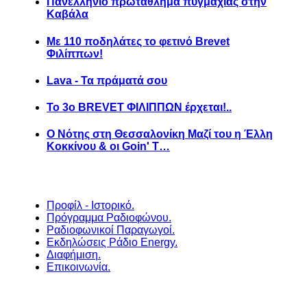
Πανελλήνιο πρωτάθλημα πυγμαχίας στην
Καβάλα
Με 110 ποδηλάτες το φετινό Brevet
Φιλίππων!
Lava - Τα πράματά σου
Το 3ο BREVET ΦΙΛΙΠΠΩΝ έρχεται!..
Ο Νότης στη Θεσσαλονίκη Μαζί του η Έλλη
Κοκκίνου & οι Goin' T…
Προφίλ - Ιστορικό.
Πρόγραμμα Ραδιοφώνου.
Ραδιοφωνικοί Παραγωγοί.
Εκδηλώσεις Ράδιο Energy.
Διαφήμιση.
Επικοινωνία.