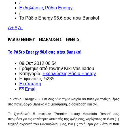
/
Εκδηλώσεις Ράδιο Energy.
/
Το Ράδιο Energy 96.6 σας πάει Bansko!
A+
A
A-
ΡΑΔΙΟ ENERGY - ΕΚΔΗΛΩΣΕΙΣ - EVENTS.
Το Ράδιο Energy 96.6 σας πάει Bansko!
09 Οκτ 2012 06:54
Γράφτηκε από τον/την
Kiki Vasiliadou
Κατηγορία:
Εκδηλώσεις Ράδιο Energy
Εμφανίσεις: 5285
Εκτύπωση
Email
Το Ράδιο Energy 96.6 Fm σας δίνει την ευκαιρία να πάτε για τρείς ημέρες
στο πανέμορφο Bansko για ξεκούραση, διασκέδαση και σκί.
Το ξενοδοχείο 5 αστέρων "Premier Luxury Mountain Resort" σας
περιμένει για τις καλύτερες διακοπές της ζωής σας, χαρίζοντας σε έναν (1)
τυχερό ακροατή του Ραδιοφώνου μας, ένα (1) τριήμερο για 2 άτομα που