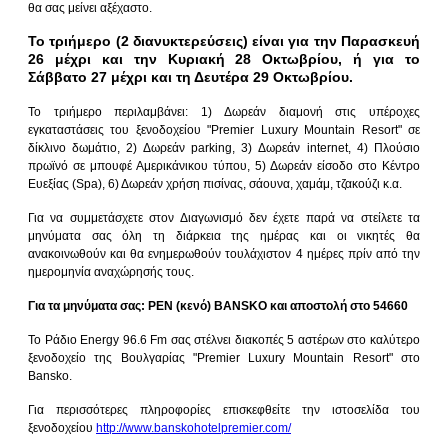
θα σας μείνει αξέχαστο.
Το τριήμερο (2 διανυκτερεύσεις) είναι για την Παρασκευή
26 μέχρι και την Κυριακή 28 Οκτωβρίου, ή για το
Σάββατο 27 μέχρι και τη Δευτέρα 29 Οκτωβρίου.
Το τριήμερο περιλαμβάνει: 1) Δωρεάν διαμονή στις υπέροχες
εγκαταστάσεις του ξενοδοχείου "Premier Luxury Mountain Resort" σε
δίκλινο δωμάτιο, 2) Δωρεάν parking, 3) Δωρεάν internet, 4) Πλούσιο
πρωϊνό σε μπουφέ Αμερικάνικου τύπου, 5) Δωρεάν είσοδο στο Κέντρο
Ευεξίας (Spa), 6) Δωρεάν χρήση πισίνας, σάουνα, χαμάμ, τζακούζι κ.α.
Για να συμμετάσχετε στον Διαγωνισμό δεν έχετε παρά να στείλετε τα
μηνύματα σας όλη τη διάρκεια της ημέρας και οι νικητές θα
ανακοινωθούν και θα ενημερωθούν τουλάχιστον 4 ημέρες πρίν από την
ημερομηνία αναχώρησής τους.
Για τα μηνύματα σας: ΡΕΝ (κενό) BANSKO και αποστολή στο 54660
Το Ράδιο Energy 96.6 Fm σας στέλνει διακοπές 5 αστέρων στο καλύτερο
ξενοδοχείο της Βουλγαρίας "Premier Luxury Mountain Resort" στο
Bansko.
Για περισσότερες πληροφορίες επισκεφθείτε την ιστοσελίδα του
ξενοδοχείου
http://www.banskohotelpremier.com/