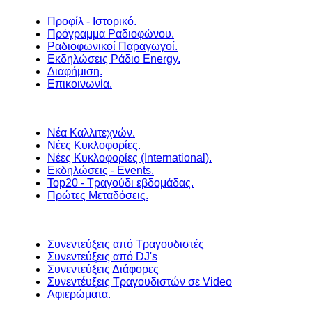
Προφίλ - Ιστορικό.
Πρόγραμμα Ραδιοφώνου.
Ραδιοφωνικοί Παραγωγοί.
Εκδηλώσεις Ράδιο Energy.
Διαφήμιση.
Επικοινωνία.
Νέα Καλλιτεχνών.
Νέες Κυκλοφορίες.
Νέες Κυκλοφορίες (International).
Εκδηλώσεις - Events.
Top20 - Τραγούδι εβδομάδας.
Πρώτες Μεταδόσεις.
Συνεντεύξεις από Τραγουδιστές
Συνεντεύξεις από DJ's
Συνεντεύξεις Διάφορες
Συνεντέυξεις Τραγουδιστών σε Video
Αφιερώματα.