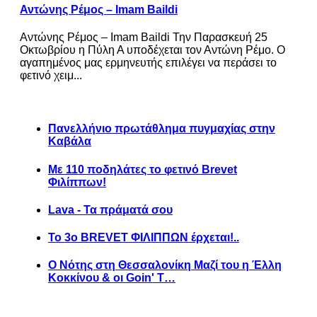
Αντώνης Ρέμος – Imam Baildi
Αντώνης Ρέμος – Imam Baildi Την Παρασκευή 25
Οκτωβρίου η Πύλη Α υποδέχεται τον Αντώνη Ρέμο. Ο
αγαπημένος μας ερμηνευτής επιλέγει να περάσει το
φετινό χειμ...
Πανελλήνιο πρωτάθλημα πυγμαχίας στην
Καβάλα
Με 110 ποδηλάτες το φετινό Brevet
Φιλίππων!
Lava - Τα πράματά σου
Το 3ο BREVET ΦΙΛΙΠΠΩΝ έρχεται!..
Ο Νότης στη Θεσσαλονίκη Μαζί του η Έλλη
Κοκκίνου & οι Goin' T…