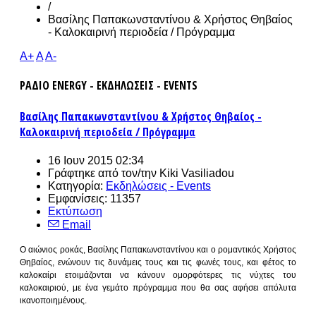
/
Βασίλης Παπακωνσταντίνου & Χρήστος Θηβαίος
- Καλοκαιρινή περιοδεία / Πρόγραμμα
A+
A
A-
ΡΑΔΙΟ ENERGY - ΕΚΔΗΛΩΣΕΙΣ - EVENTS
Βασίλης Παπακωνσταντίνου & Χρήστος Θηβαίος -
Καλοκαιρινή περιοδεία / Πρόγραμμα
16 Ιουν 2015 02:34
Γράφτηκε από τον/την
Kiki Vasiliadou
Κατηγορία:
Εκδηλώσεις - Events
Εμφανίσεις: 11357
Εκτύπωση
Email
Ο αιώνιος ροκάς, Βασίλης Παπακωνσταντίνου και ο ρομαντικός Χρήστος
Θηβαίος, ενώνουν τις δυνάμεις τους και τις φωνές τους, και φέτος το
καλοκαίρι ετοιμάζονται να κάνουν ομορφότερες τις νύχτες του
καλοκαιριού, με ένα γεμάτο πρόγραμμα που θα σας αφήσει απόλυτα
ικανοποιημένους.