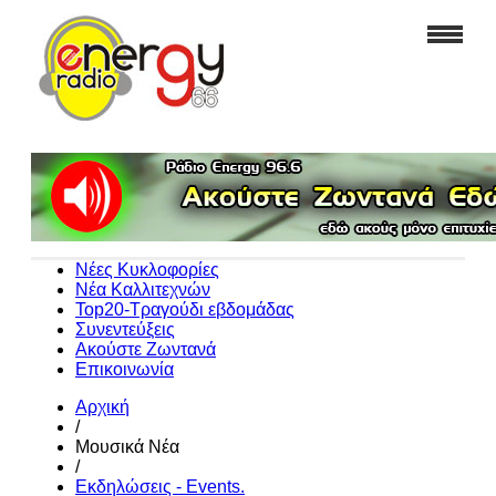
Νέες Κυκλοφορίες
Νέα Καλλιτεχνών
Top20-Τραγούδι εβδομάδας
Συνεντεύξεις
Ακούστε Ζωντανά
Επικοινωνία
Αρχική
/
Μουσικά Νέα
/
Εκδηλώσεις - Events.