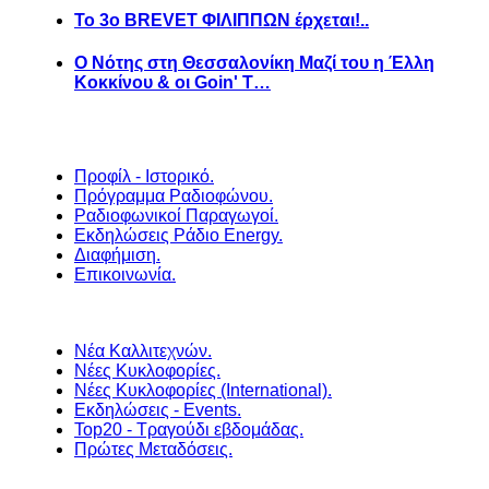
Το 3ο BREVET ΦΙΛΙΠΠΩΝ έρχεται!..
Ο Νότης στη Θεσσαλονίκη Μαζί του η Έλλη
Κοκκίνου & οι Goin' T…
Προφίλ - Ιστορικό.
Πρόγραμμα Ραδιοφώνου.
Ραδιοφωνικοί Παραγωγοί.
Εκδηλώσεις Ράδιο Energy.
Διαφήμιση.
Επικοινωνία.
Νέα Καλλιτεχνών.
Νέες Κυκλοφορίες.
Νέες Κυκλοφορίες (International).
Εκδηλώσεις - Events.
Top20 - Τραγούδι εβδομάδας.
Πρώτες Μεταδόσεις.